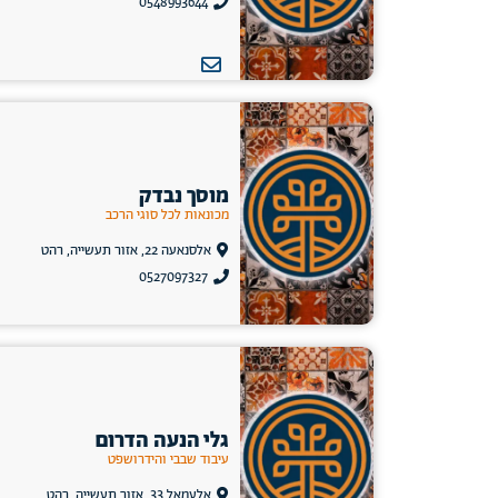
0548993644
מוסך נבדק
מכונאות לכל סוגי הרכב
אלסנאעה 22, אזור תעשייה, רהט
0527097327
גלי הנעה הדרום
עיבוד שבבי והידרושפט
אלעמאל 33, אזור תעשייה, רהט