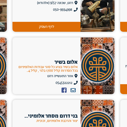
רהט, שכונה 9/57 (אלהודא)
050-9934998
לדף העסק
אלום בשיר
אלום בשיר בצוע כל סוגי עבודות האלומיניום
בכל הסדרות קליל 1700 בלגי , קליל 4...
אזור התעשייה רהט
0545322212
בני דרום מסחר אלומיני...
יצור והרכבת אלומיניום, זכוכית.