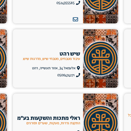
0524355585
שיש רהט
עיבוד מטבחים, מטבחי שיש, מדרגות שיש.
אלעמאל 34, אזור תעשייה, רהט
0506474271
ל
ראלי מתכות והשקעות בע"מ
התקנת גדרות, מעקות, שערים וסורגים