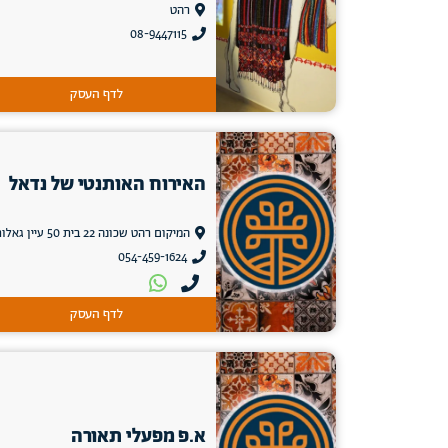
רהט
08-9447115
לדף העסק
האירוח האותנטי של נדאל
המיקום רהט שכונה 22 בית 50 עיין גאלות
054-459-1624
לדף העסק
א.פ מפעלי תאורה