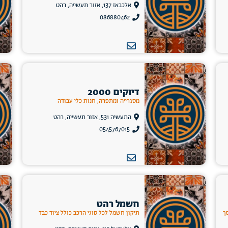
אלכבאז 137, אזור תעשייה, רהט
086880462
דיוקים 2000
מסגרייה ומתפרה, חנות כלי עבודה
התעשיה 531, אזור תעשייה, רהט
0545767015
חשמל רהט
ך
תיקון חשמל לכל סוגי הרכב כולל ציוד כבד