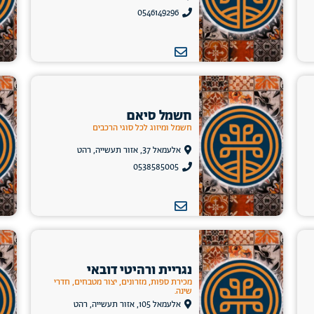
0546149296
חשמל סיאם
חשמל ומיזוג לכל סוגי הרכבים
אלעמאל 37, אזור תעשייה, רהט
0538585005
נגריית ורהיטי דובאי
מכירת ספות, מזרונים, יצור מטבחים, חדרי
שינה.
אלעמאל 105, אזור תעשייה, רהט