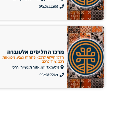
0546424206
מרכז החליפים אלעוברה
חלקי חילוף לרכב> פחחות וצבע, מכונאות
רכב, ציוד לרכב
אלעמאל 511, אזור תעשייה, רהט
0549855921