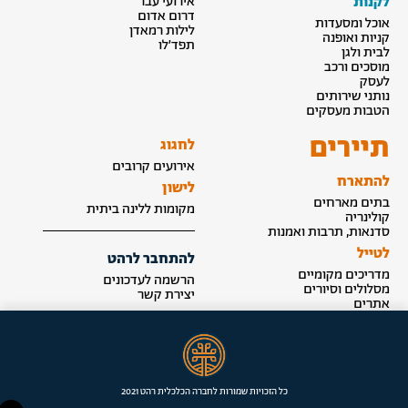
לקנות
אירועי עבר
דרום אדום
אוכל ומסעדות
לילות רמאדן
קניות ואופנה
תפד׳לו
לבית ולגן
מוסכים ורכב
לעסק
נותני שירותים
הטבות מעסקים
תיירים
לחגוג
אירועים קרובים
להתארח
לישון
בתים מארחים
מקומות ללינה ביתית
קולינריה
סדנאות, תרבות ואמנות
לטייל
להתחבר לרהט
מדריכים מקומיים
הרשמה לעדכונים
מסלולים וסיורים
יצירת קשר
אתרים
הצטרפות לאינדקס
כל הזכויות שמורות לחברה הכלכלית רהט 2021