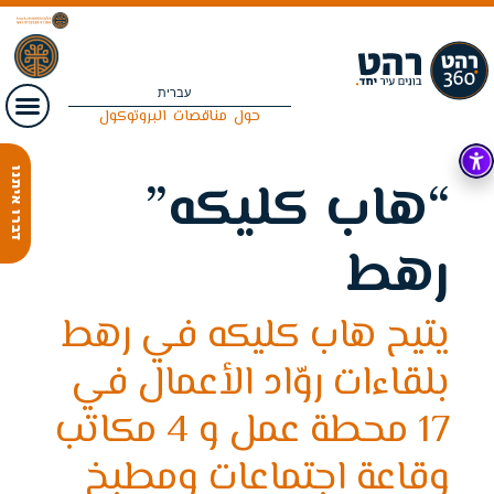
עברית
حول
مناقصات
البروتوكول
דברו איתנו
“هاب كليكه”
رهط
يتيح هاب كليكه في رهط
بلقاءات روّاد الأعمال في
17 محطة عمل و 4 مكاتب
وقاعة اجتماعات ومطبخ