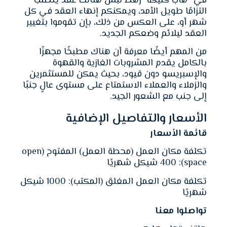
في “هاب كليكه” رهط لبس هنالك عقد يتطلب
التزامًا طويل الأمد، ويمكنكم إنهاء العقد في كل
شهر أو، على العكس من ذلك، بإن تقوموا بتغيير
العقد ليلائم وضعكم الجديد.
من المهم أيضًا معرفة أن هناك مطبخًا مجهزًا
بالكامل يقدم المشروبات الغازية والقهوة
والإسبريسو دون قيود، بحيث يمكن للمستثمرين
والزملاء والعملاء الاستمتاع على مستوى عالٍ جنبًا
إلى جنب مع الشعور الجيد.
الأسعار والتفاصيل الإضافية
قائمة الاُسعار
تكلفة مكان العمل (محطة العمل) المفتوح (open
space): 400 شيكل شهريًا
تكلفة مكان العمل المغلق (المكتب): 1000 شيكل
شهريًا
تواصلوا معنا