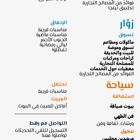
فوائد من المصالح التجارية
تطبيق نينجا
زوّار
الإنفاق
مناسبات قريبة
تسوق
مناسبات ماضية
الجنوب الأحمر
مأكولات ومطاعم
ليالي رمضانية
تسوق وموضة
تفضلوا
للبيت والحديقة
كراجات ومركبات
للمصلحة التجارية
معطيات حول الخدمات
الفوائد من المصالح التجارية
سياحة
نحتفل
مناسبات قريبة
استضافة
المبيت
أماكن للمبيت في البيوت
بيوت ضيافة
فن الطهي
التواصل مع رهط
ورشات، ثقافة وفن
التسجيل لتلقي التحديثات
نتجول
تواصلوا معنا
مرشدين محليين