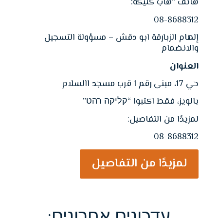
هاتف “هاب كليكه:
08-8688312
إلهام الزبارقة ابو دقش – مسؤولة التسجيل
والانضمام
العنوان
حي 17، مبنى رقم 1 قرب مسجد االسلام
بالويز، فقط اكتبوا “קליקה רהט”
لمزيدًا من التفاصيل:
08-8688312
لمزيدًا من التفاصيل