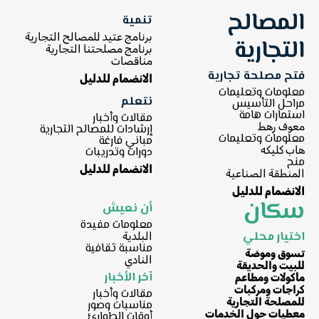
المصالح
تنمية
برنامج عتيد للمصالح التجارية
التجارية
برنامج مصلحتنا التجارية
مناقصات
فتح مصلحة تجارية
الانضمام للدليل
معلومات وتعليمات
نتعلم
مراحل التأسيس
استمارات هامة
مقالات وأخبار
معوف رهط
إرشادات للمصالح التجارية
معلومات وتعليمات
مباني فارغة
هاب كليكه
دورات وتدريبات
منح
الانضمام للدليل
المنطقة الصناعية
الانضمام للدليل
سكان
أن نعيش
معلومات مفيدة
اختيار محلي
البلدية
مناسبة ثقافية
تسوق وموضة
النادي
للبيت والحديقة
آخر الأخبار
مأكولات ومطاعم
كراجات ومركبات
مقالات وأخبار
للمصلحة التجارية
مناسبات وصور
معطيات حول الخدمات
أوقات الطوارئ