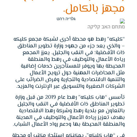
مجهز بالكامل.
מתחם האב קליקה
“كليكه” رهط هو محطة أخرى لشبكة مجمع كليكه
– والذي يعد جزء من جهود وزارة تطوير المناطق
ذات الأفضلية؛ في النقب والجليل. يعزز المجمع
ريادة الأعمال والتوظيف في رهط والمنطقة
المحيطة بها ويوفر للمستأجرين خدمات إضافية
مثل المحاضرات المهنية حول ترويج الأعمال
والتنمية الاقتصادية والتجارية وفرض الضرائب على
الشركات الصغيرة والتسويق عبر الإنترنت والمزيد.
تأسس “هاب كليكه” رهط عام 2019 من قبل وزارة
تطوير المناطق ذات الأفضلية في النقب والجليل
بالتعاون مع بلدية رهط وشركة رهط الاقتصادية
بهدف تعزيز ريادة الأعمال والتوظيف في المدينة
والمنطقة المحيطة بها ودعم رواد الأعمال الشباب.
في “هاب كليكه”، يمكنكم استئجار مكتب أو محطة