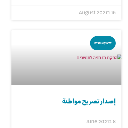
16 בAugust 2021
ללא קטגוריה
إصدار تصريح مواطنة
8 בJune 2021