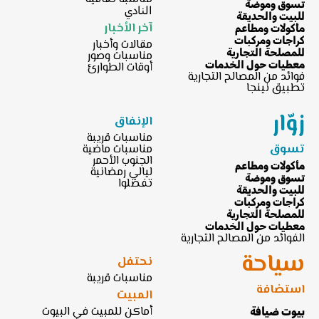
تسوق وموضة
النادي
للبيت والحديقة
آخر الأخبار
مأكولات ومطاعم
كراجات ومركبات
مقالات وأخبار
للمصلحة التجارية
مناسبات وصور
معطيات حول الخدمات
أوقات الطوارئ
فوائد من المصالح التجارية
تطبيق نينجا
زوّار
الإنفاق
مناسبات قريبة
تسوق
مناسبات ماضية
الجنوب الأحمر
مأكولات ومطاعم
ليالي رمضانية
تسوق وموضة
تفضلوا
للبيت والحديقة
كراجات ومركبات
للمصلحة التجارية
معطيات حول الخدمات
الفوائد من المصالح التجارية
سياحة
نحتفل
مناسبات قريبة
استضافة
المبيت
أماكن للمبيت في البيوت
بيوت ضيافة