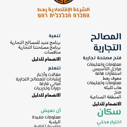
المصالح
تنمية
برنامج عتيد للمصالح التجارية
التجارية
برنامج مصلحتنا التجارية
مناقصات
فتح مصلحة تجارية
الانضمام للدليل
معلومات وتعليمات
نتعلم
مراحل التأسيس
استمارات هامة
مقالات وأخبار
معوف رهط
إرشادات للمصالح التجارية
معلومات وتعليمات
مباني فارغة
هاب كليكه
دورات وتدريبات
منح
الانضمام للدليل
المنطقة الصناعية
الانضمام للدليل
سكان
أن نعيش
معلومات مفيدة
اختيار محلي
البلدية
مناسبة ثقافية