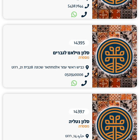
54387644
14395
סלון מילאנו לגברים
מספרה
כביש ראשי עמר אלמחתאר שכונה 28בית 21, רהט
050920006
14397
סלון נטליה
מספרה
حاره 14, רהט