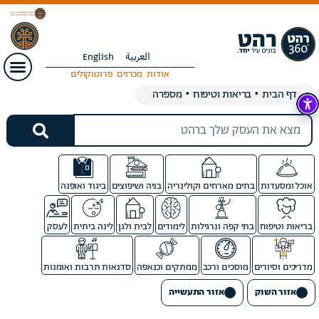
العربية
English
אודות
מכרזים
פרוטוקולים
דף הבית
•
בריאות וטיפוח
•
מספרה
אוכל ומסעדות
בתים מארחים וקולינריה
בניה ושיפוצים
ביגוד ואופנה
בריאות וטיפוח
בתי קפה ונרגילות
לימודים
לבית ולגן
לינה ביתית
לעסק
מדריכים וסיורים
מוסכים ורכב
ממתקים וכנאפה
סדנאות תרבות ואומנות
אזור השוק
אזור התעשייה