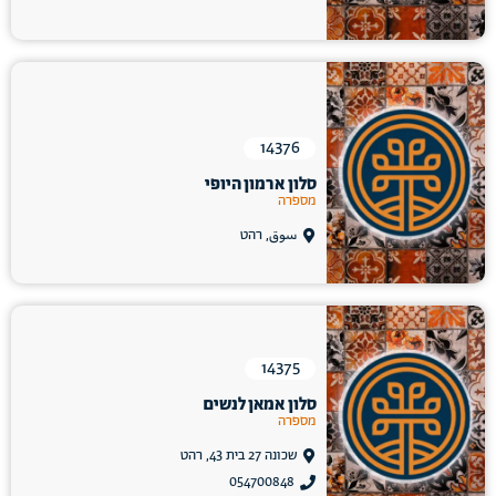
14376
סלון ארמון היופי
מספרה
سوق, רהט
14375
סלון אמאן לנשים
מספרה
שכונה 27 בית 43, רהט
054700848