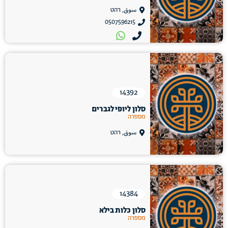
سوق, רהט
0507596215
14392
סלון ליופי לגברים
מספרה
سوق, רהט
14384
סלון כלות בילא
מספרה