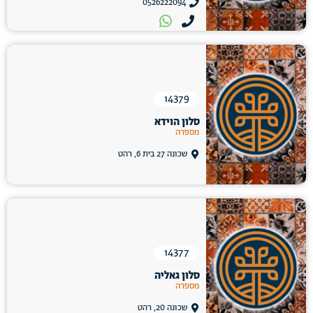
0526222094
14379
סלון הוידא
מספרה
שכונה 27 בית 6, רהט
14377
סלון גאליה
מספרה
שכונה 20, רהט