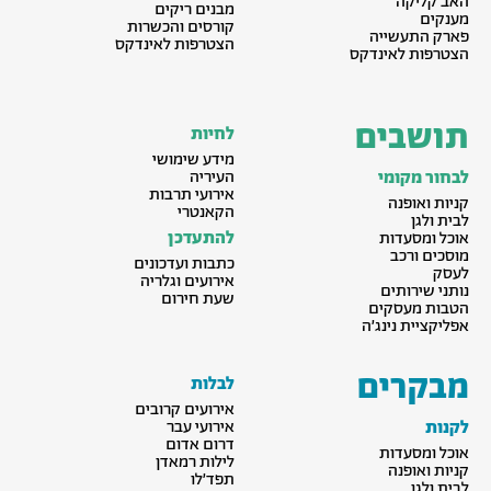
האב קליקה
מבנים ריקים
מענקים
קורסים והכשרות
פארק התעשייה
הצטרפות לאינדקס
הצטרפות לאינדקס
תושבים
לחיות
מידע שימושי
לבחור מקומי
העיריה
אירועי תרבות
קניות ואופנה
הקאנטרי
לבית ולגן
להתעדכן
אוכל ומסעדות
מוסכים ורכב
כתבות ועדכונים
לעסק
אירועים וגלריה
נותני שירותים
שעת חירום
הטבות מעסקים
אפליקציית נינג׳ה
מבקרים
לבלות
אירועים קרובים
לקנות
אירועי עבר
דרום אדום
אוכל ומסעדות
לילות רמאדן
קניות ואופנה
תפד׳לו
לבית ולגן