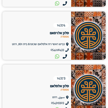
14374
סלון אלרסאם
מספרה
כביש ראשי רח אלסלאם שכונה8 בית 601, רהט
054228433
14373
סלון אלסלאם
מספרה
سوق, רהט
054319303