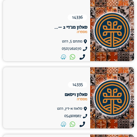
14336
סאלון מג׳די 2 –...
מספרה
מתחם 5, רהט
0507262070
14335
סאלון ויסאם
מספרה
סלאח א-דין, רהט
054906967