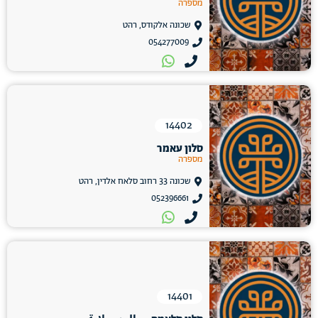
מספרה
שכונה אלקודס, רהט
054277009
14402
סלון עאמר
מספרה
שכונה 33 רחוב סלאח אלדין, רהט
052396661
14401