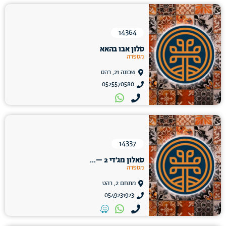
14364
סלון אבו בהאא
מספרה
שכונה 21, רהט
0525570580
14337
סאלון מג׳די 2 –...
מספרה
מתחם 2, רהט
0549231923