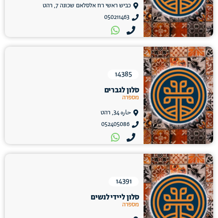
כביש ראשי רח אלסלאם שכונה 7, רהט
050211463
14385
סלון לגברים
מספרה
حاره 34, רהט
052405086
14391
סלון ליידי לנשים
מספרה