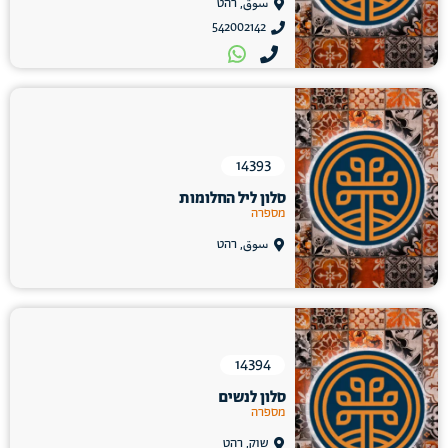
سوق, רהט
542002142
14393
סלון ליל החלומות
מספרה
سوق, רהט
14394
סלון לנשים
מספרה
שוק, רהט