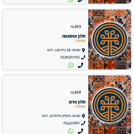
14369
סלון אוסאמה
מספרה
שכונה 38 בית 129, רהט
0538307703
14368
סלון אדם
מספרה
שכונה תופיק אלחכים, רהט
054325901