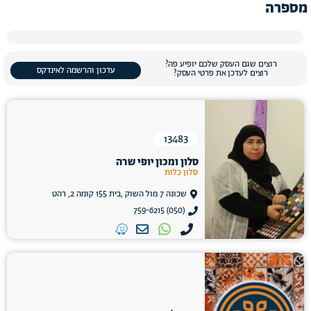
מספרה
רוצים שגם העסק שלכם יופיע פה?
עדכון והרשמה לאינדקס
רוצים לעדכן את פרטי העסק?
13483
סלון ומכון יופי שרה
סלון כלות
שכונה 7 מול השוק ,בית 155 קומה 2, רהט
(050) 759-6215