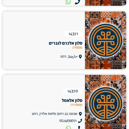
14371
סלון אלכרם לגברים
מספרה
حاره34, רהט
14370
סלון אלאמל
מספררה
שכונה 22 רחוב סלאח אלדין, רהט
0524639071