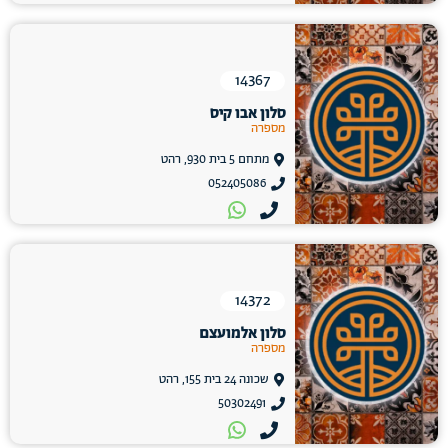
14367
סלון אבו קיס
מספרה
מתחם 5 בית 930, רהט
052405086
14372
סלון אלמועצם
מספרה
שכונה 24 בית 155, רהט
50302491