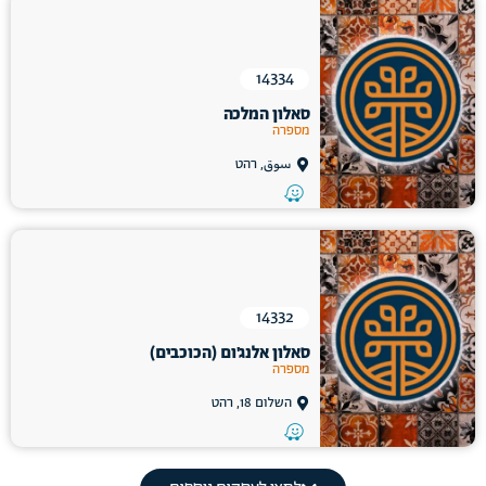
14334
סאלון המלכה
מספרה
سوق, רהט
14332
סאלון אלנג'ום (הכוכבים)
מספרה
השלום 18, רהט