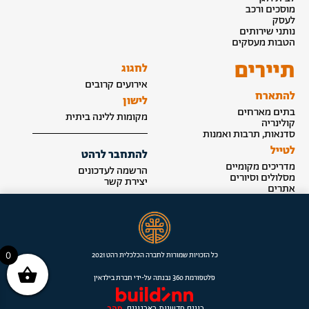
מוסכים ורכב
לעסק
נותני שירותים
הטבות מעסקים
תיירים
לחגוג
אירועים קרובים
להתארח
לישון
בתים מארחים
מקומות ללינה ביתית
קולינריה
סדנאות, תרבות ואמנות
לטייל
להתחבר לרהט
מדריכים מקומיים
הרשמה לעדכונים
מסלולים וסיורים
יצירת קשר
אתרים
הצטרפות לאינדקס
0
כל הזכויות שמורות לחברה הכלכלית רהט 2021
פלטפורמת 360 נבנתה על-ידי חברת בילדאין
בונים חדשנות בארגונים.
מהר.