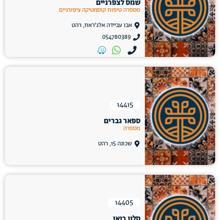
שמס לצפרניים
מספרה טיפוח קוסמטיקה ציפורניים
אבו עביידה אלג'ראח, רהט
054780389
14415
ספאר גברים
מספרה
שכונה 15, רהט
14405
סלון רואן