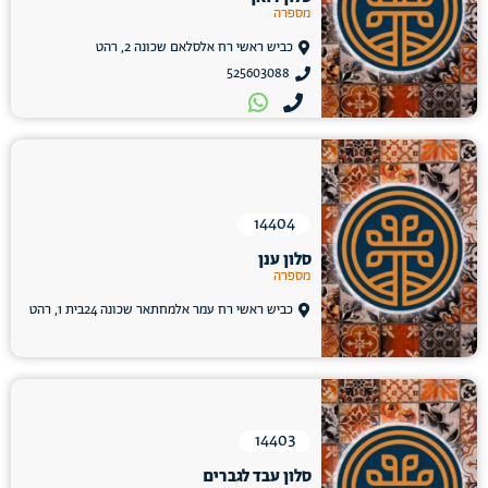
מספרה
כביש ראשי רח אלסלאם שכונה 2, רהט
525603088
14404
סלון ענן
מספרה
כביש ראשי רח עמר אלמחתאר שכונה 24בית 1, רהט
14403
סלון עבד לגברים