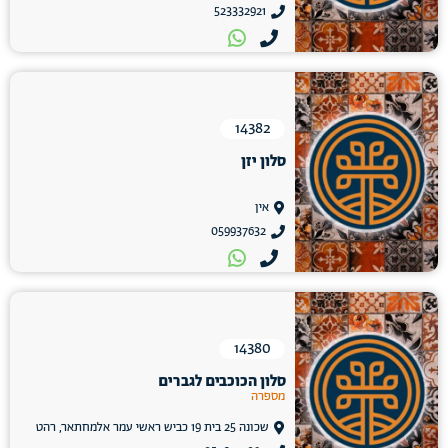
523332921
14382
סלון יזן
אין
059937632
14380
סלון הכוכבים לגברים
מספרה
שכונה 25 בית 19 כביש ראשי עמר אלמחתאר, רהט