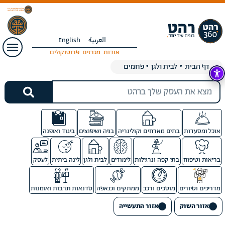
العربية
English
אודות
מכרזים
פרוטוקולים
דף הבית
•
לבית ולגן
•
פחמים
אוכל ומסעדות
בתים מארחים וקולינריה
בניה ושיפוצים
ביגוד ואופנה
בריאות וטיפוח
בתי קפה ונרגילות
לימודים
לבית ולגן
לינה ביתית
לעסק
מדריכים וסיורים
מוסכים ורכב
ממתקים וכנאפה
סדנאות תרבות ואומנות
אזור השוק
אזור התעשייה