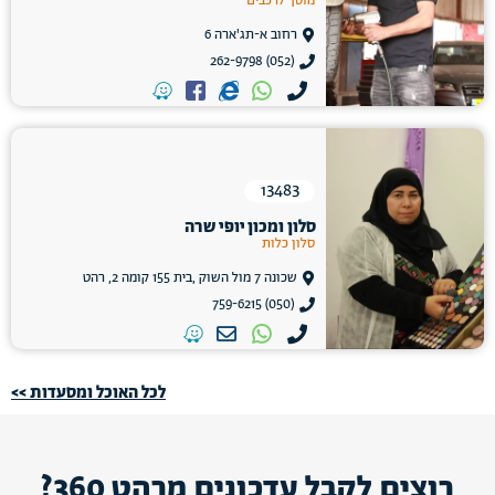
מוסך לרכבים
רחוב א-תג'ארה 6
(052) 262-9798
13483
סלון ומכון יופי שרה
סלון כלות
שכונה 7 מול השוק ,בית 155 קומה 2, רהט
(050) 759-6215
לכל האוכל ומסעדות >>
רוצים לקבל עדכונים מרהט 360?