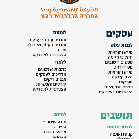
עסקים
לצמוח
תוכנית עתיד לעסקים
לבנות עסק
תוכנית העסק של כולנו
מכרזים
מידע והוראות
הצטרפות לאינדקס
תהליכי הקמה
ללמוד
טפסים חשובים
מעו״ף רהט
כתבות ועדכונים
מידע והוראות
מדריכים לעסקים
האב קליקה
מבנים ריקים
מענקים
קורסים והכשרות
פארק התעשייה
הצטרפות לאינדקס
הצטרפות לאינדקס
תושבים
לחיות
מידע שימושי
לבחור מקומי
העיריה
אירועי תרבות
קניות ואופנה
הקאנטרי