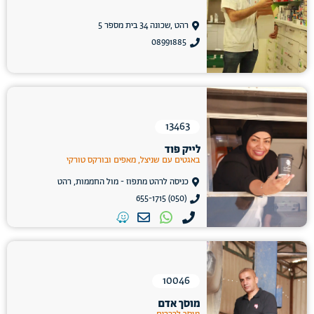
רהט ,שכונה 34 בית מספר 5
08991885
13463
לייק פוד
באגטים עם שניצל, מאפים ובורקס טורקי
כניסה לרהט מתפוז - מול החממות, רהט
(050) 655-1715
10046
מוסך אדם