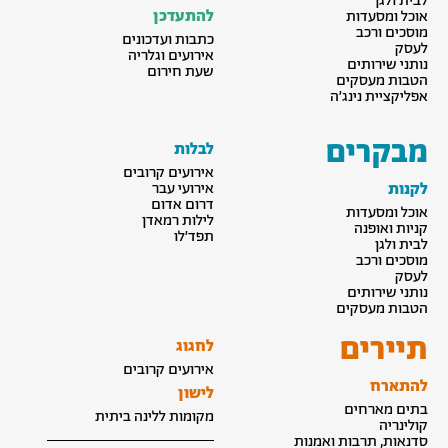
לבית ולגן
להתעדכן
אוכל ומסעדות
מוסכים ורכב
כתבות ועדכונים
לעסק
אירועים וגלריה
נותני שירותים
שעת חירום
הטבות מעסקים
אפליקציית נינג׳ה
מבקרים
לבלות
אירועים קרובים
לקנות
אירועי עבר
דרום אדום
אוכל ומסעדות
לילות רמאדן
קניות ואופנה
תפד׳לו
לבית ולגן
מוסכים ורכב
לעסק
נותני שירותים
הטבות מעסקים
תיירים
לחגוג
אירועים קרובים
להתארח
לישון
בתים מארחים
מקומות ללינה ביתית
קולינריה
סדנאות, תרבות ואמנות