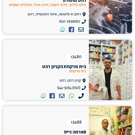
רהט מוטורס
חלקי חילוף, חלקי חשמל, מיזוג אוויר, טיפולים ושמנים
רחוב א-ס'נאעה, איזור התעשייה, רהט
050-7836087
13480
בית מרקחת הקניון רהט
בית מרקחת
קניון רהט, רהט
(050) 944-9294
13488
פארמה נייס