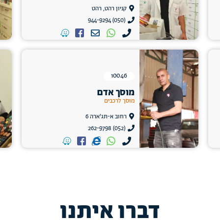
קניון רהט, רהט
(050) 944-9294
10046
מוסך אדם
מוסך לרכבים
רחוב א-תג'ארה 6
(052) 262-9798
דברו איתנו