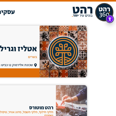
עסקים
אטליז וגריל
בשרים
שכונת אלירמוק 12 כביש ראשי, רהט
רהט מוטורס
חלקי חילוף, חלקי חשמל, מיזוג אוויר, טיפול
ושמנים