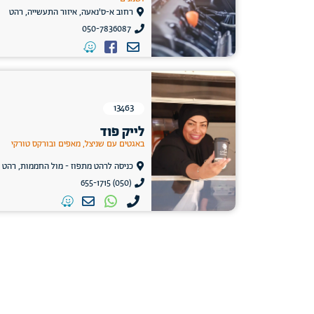
רחוב א-ס'נאעה, איזור התעשייה, רהט
050-7836087
13463
לייק פוד
באגטים עם שניצל, מאפים ובורקס טורקי
כניסה לרהט מתפוז - מול החממות, רהט
(050) 655-1715