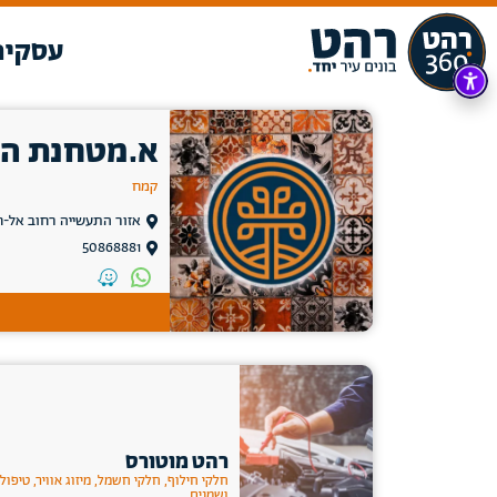
עסקים
א.מטחנת ה
קמח
אזור התעשייה רחוב אל-חבאז 10
50868881
רהט מוטורס
חלקי חילוף, חלקי חשמל, מיזוג אוויר, טיפול
ושמנים