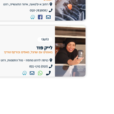
רחוב א-ס'נאעה, איזור התעשייה, רהט
050-7836087
13463
לייק פוד
באגטים עם שניצל, מאפים ובורקס טורקי
כניסה לרהט מתפוז - מול החממות, רהט
(050) 655-1715