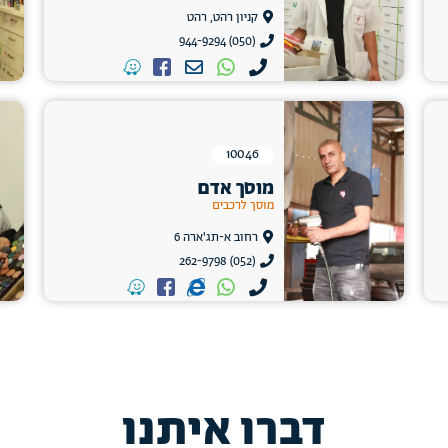
קניון רהט, רהט
(050) 944-9294
10046
מוסך אדם
מוסך לרכבים
רחוב א-תג'ארה 6
(052) 262-9798
דברו איתנו