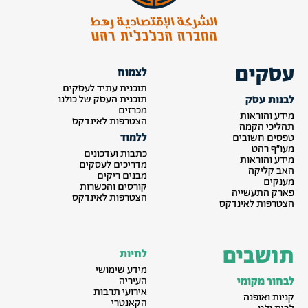
עסקים
לצמוח
תוכנית עתיד לעסקים
לבנות עסק
תוכנית העסק של כולנו
מכרזים
מידע והוראות
הצטרפות לאינדקס
תהליכי הקמה
ללמוד
טפסים חשובים
מעו״ף רהט
כתבות ועדכונים
מידע והוראות
מדריכים לעסקים
האב קליקה
מבנים ריקים
מענקים
קורסים והכשרות
פארק התעשייה
הצטרפות לאינדקס
הצטרפות לאינדקס
תושבים
לחיות
מידע שימושי
לבחור מקומי
העיריה
אירועי תרבות
קניות ואופנה
הקאנטרי