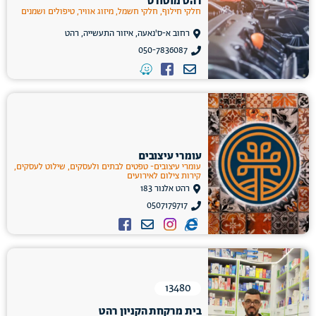
רהט מוטורס
חלקי חילוף, חלקי חשמל, מיזוג אוויר, טיפולים ושמנים
רחוב א-ס'נאעה, איזור התעשייה, רהט
050-7836087
עומרי עיצובים
עומרי עיצובים- טפטים לבתים ולעסקים, שילוט לעסקים,
קירות צילום לאירועים
רהט אלנור 183
0507179717
13480
בית מרקחת הקניון רהט