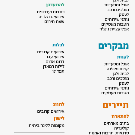
לבית ולגן
להתעדכן
אוכל ומסעדות
מוסכים ורכב
כתבות ועדכונים
לעסק
אירועים וגלריה
נותני שירותים
שעת חירום
הטבות מעסקים
אפליקציית נינג׳ה
מבקרים
לבלות
אירועים קרובים
לקנות
אירועי עבר
דרום אדום
אוכל ומסעדות
לילות רמאדן
קניות ואופנה
תפד׳לו
לבית ולגן
מוסכים ורכב
לעסק
נותני שירותים
הטבות מעסקים
תיירים
לחגוג
אירועים קרובים
להתארח
לישון
בתים מארחים
מקומות ללינה ביתית
קולינריה
סדנאות, תרבות ואמנות