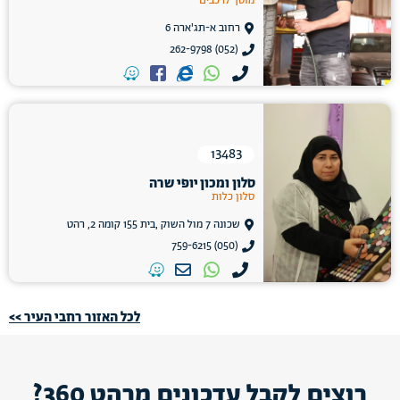
מוסך לרכבים
רחוב א-תג'ארה 6
(052) 262-9798
13483
סלון ומכון יופי שרה
סלון כלות
שכונה 7 מול השוק ,בית 155 קומה 2, רהט
(050) 759-6215
לכל האזור רחבי העיר >>
רוצים לקבל עדכונים מרהט 360?