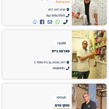
בית מרקחת
קניון רהט, רהט
(050) 944-9294
13488
פארמה נייס
רהט ,שכונה 34 בית מספר 5
08991885
10046
מוסך אדם