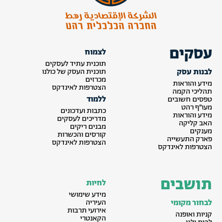
עסקים
לצמוח
תוכנית עתיד לעסקים
לבנות עסק
תוכנית העסק של כולנו
מכרזים
מידע והוראות
הצטרפות לאינדקס
תהליכי הקמה
ללמוד
טפסים חשובים
מעו״ף רהט
כתבות ועדכונים
מידע והוראות
מדריכים לעסקים
האב קליקה
מבנים ריקים
מענקים
קורסים והכשרות
פארק התעשייה
הצטרפות לאינדקס
הצטרפות לאינדקס
תושבים
לחיות
מידע שימושי
לבחור מקומי
העיריה
אירועי תרבות
קניות ואופנה
הקאנטרי