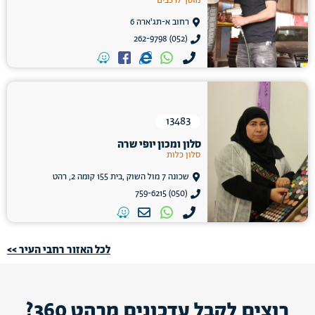
מוסך לרכבים
רחוב א-תג'ארה 6
(052) 262-9798
13483
סלון ומכון יופי שרה
סלון כלות
שכונה 7 מול השוק ,בית 155 קומה 2, רהט
(050) 759-6215
לכל האזור רחבי העיר >>
רוצים לקבל עדכונים מרהט 360?