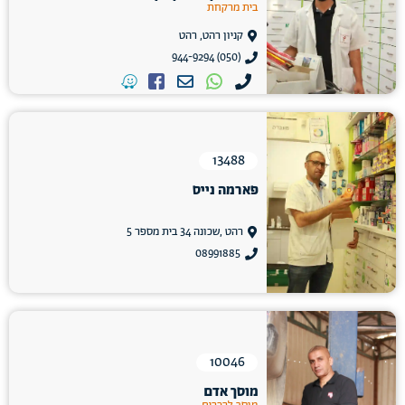
בית מרקחת
קניון רהט, רהט
(050) 944-9294
13488
פארמה נייס
רהט ,שכונה 34 בית מספר 5
08991885
10046
מוסך אדם