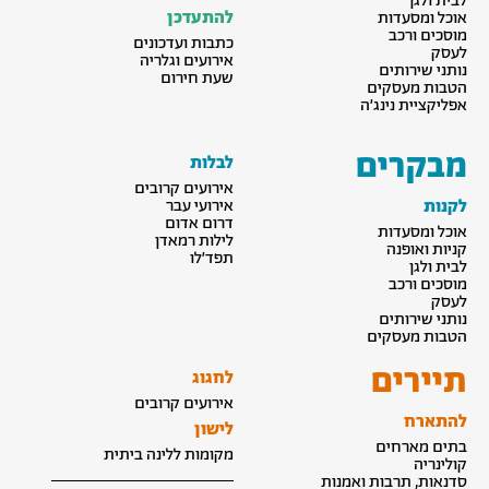
לבית ולגן
להתעדכן
אוכל ומסעדות
מוסכים ורכב
כתבות ועדכונים
לעסק
אירועים וגלריה
נותני שירותים
שעת חירום
הטבות מעסקים
אפליקציית נינג׳ה
מבקרים
לבלות
אירועים קרובים
לקנות
אירועי עבר
דרום אדום
אוכל ומסעדות
לילות רמאדן
קניות ואופנה
תפד׳לו
לבית ולגן
מוסכים ורכב
לעסק
נותני שירותים
הטבות מעסקים
תיירים
לחגוג
אירועים קרובים
להתארח
לישון
בתים מארחים
מקומות ללינה ביתית
קולינריה
סדנאות, תרבות ואמנות