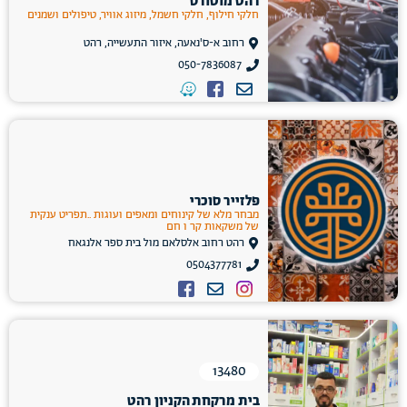
רהט מוטורס
חלקי חילוף, חלקי חשמל, מיזוג אוויר, טיפולים ושמנים
רחוב א-ס'נאעה, איזור התעשייה, רהט
050-7836087
פלזייר סוכרי
‏מבחר מלא של קינוחים ומאפים ועוגות ..‏תפריט ענקית
של משקאות קר ו חם
רהט רחוב אלסלאם מול בית ספר אלנגאח
0504377781
13480
בית מרקחת הקניון רהט