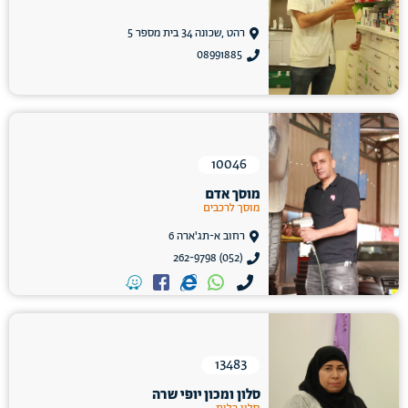
רהט ,שכונה 34 בית מספר 5
08991885
10046
מוסך אדם
מוסך לרכבים
רחוב א-תג'ארה 6
(052) 262-9798
13483
סלון ומכון יופי שרה