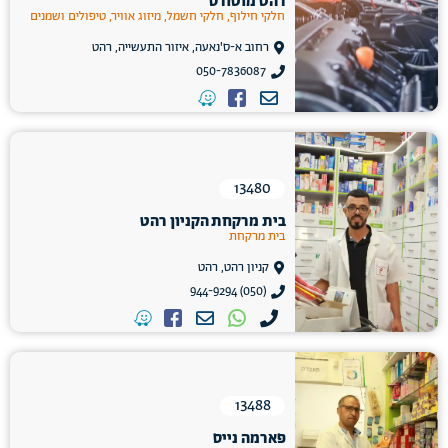
רהט מוטורס
חלקי חילוף, חלקי חשמל, מיזוג אוויר, טיפולים ושמנים
רחוב א-ס'נאעה, איזור התעשייה, רהט
050-7836087
13480
בית מרקחת הקניון רהט
בית מרקחת
קניון רהט, רהט
(050) 944-9294
13488
פארמה נייס