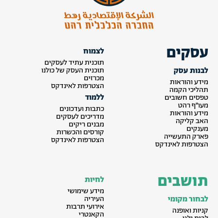
עסקים
לצמוח
תוכנית עתיד לעסקים
לבנות עסק
תוכנית העסק של כולנו
מכרזים
מידע והוראות
הצטרפות לאינדקס
תהליכי הקמה
ללמוד
טפסים חשובים
מעו״ף רהט
כתבות ועדכונים
מידע והוראות
מדריכים לעסקים
האב קליקה
מבנים ריקים
מענקים
קורסים והכשרות
פארק התעשייה
הצטרפות לאינדקס
הצטרפות לאינדקס
תושבים
לחיות
מידע שימושי
לבחור מקומי
העיריה
אירועי תרבות
קניות ואופנה
הקאנטרי