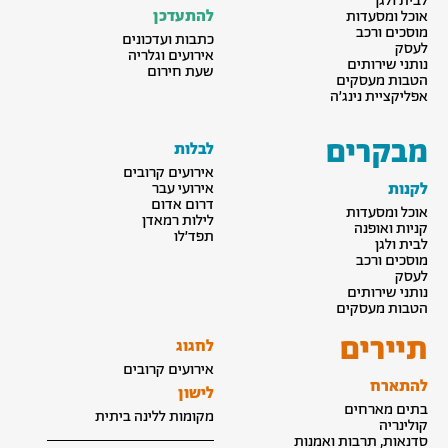
לבית ולגן
להתעדכן
אוכל ומסעדות
מוסכים ורכב
כתבות ועדכונים
לעסק
אירועים וגלריה
נותני שירותים
שעת חירום
הטבות מעסקים
אפליקציית נינג׳ה
מבקרים
לבלות
אירועים קרובים
לקנות
אירועי עבר
דרום אדום
אוכל ומסעדות
לילות רמאדן
קניות ואופנה
תפד׳לו
לבית ולגן
מוסכים ורכב
לעסק
נותני שירותים
הטבות מעסקים
תיירים
לחגוג
אירועים קרובים
להתארח
לישון
בתים מארחים
מקומות ללינה ביתית
קולינריה
סדנאות, תרבות ואמנות