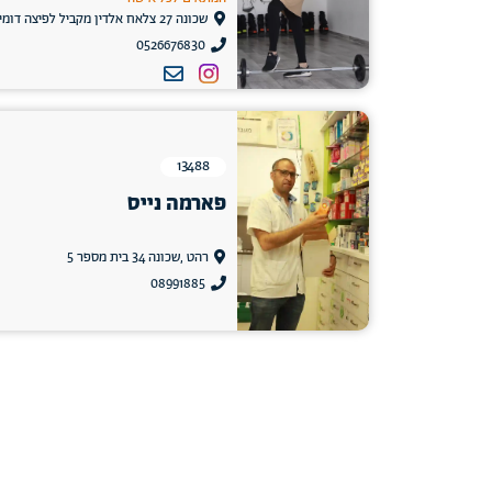
שכונה 27 צלאח אלדין מקביל לפיצה דומינוז
0526676830
13488
פארמה נייס
רהט ,שכונה 34 בית מספר 5
08991885