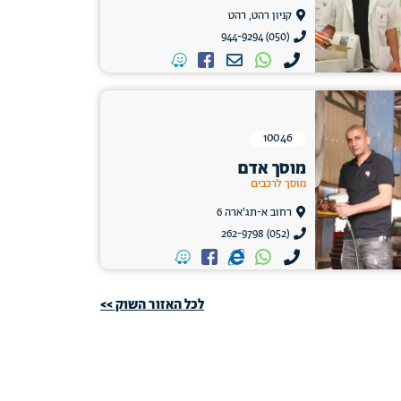
קניון רהט, רהט
(050) 944-9294
10046
מוסך אדם
מוסך לרכבים
רחוב א-תג'ארה 6
(052) 262-9798
לכל האזור השוק >>