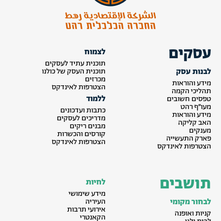
עסקים
לצמוח
תוכנית עתיד לעסקים
לבנות עסק
תוכנית העסק של כולנו
מכרזים
מידע והוראות
הצטרפות לאינדקס
תהליכי הקמה
ללמוד
טפסים חשובים
מעו״ף רהט
כתבות ועדכונים
מידע והוראות
מדריכים לעסקים
האב קליקה
מבנים ריקים
מענקים
קורסים והכשרות
פארק התעשייה
הצטרפות לאינדקס
הצטרפות לאינדקס
תושבים
לחיות
מידע שימושי
לבחור מקומי
העיריה
אירועי תרבות
קניות ואופנה
הקאנטרי