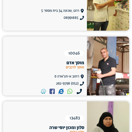
רהט ,שכונה 34 בית מספר 5
08991885
10046
מוסך אדם
מוסך לרכבים
רחוב א-תג'ארה 6
(052) 262-9798
13483
סלון ומכון יופי שרה