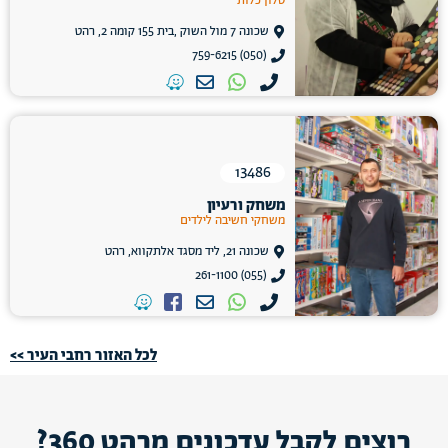
סלון כלות
שכונה 7 מול השוק ,בית 155 קומה 2, רהט
(050) 759-6215
13486
משחק ורעיון
משחקי חשיבה לילדים
שכונה 21, ליד מסגד אלתקווא, רהט
(055) 261-1100
לכל האזור רחבי העיר >>
רוצים לקבל עדכונים מרהט 360?