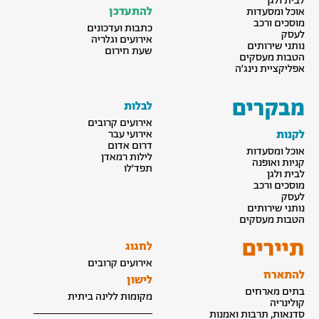
לבית ולגן
להתעדכן
אוכל ומסעדות
מוסכים ורכב
כתבות ועדכונים
לעסק
אירועים וגלריה
נותני שירותים
שעת חירום
הטבות מעסקים
אפליקציית נינג׳ה
מבקרים
לבלות
אירועים קרובים
לקנות
אירועי עבר
דרום אדום
אוכל ומסעדות
לילות רמאדן
קניות ואופנה
תפד׳לו
לבית ולגן
מוסכים ורכב
לעסק
נותני שירותים
הטבות מעסקים
תיירים
לחגוג
אירועים קרובים
להתארח
לישון
בתים מארחים
מקומות ללינה ביתית
קולינריה
סדנאות, תרבות ואמנות