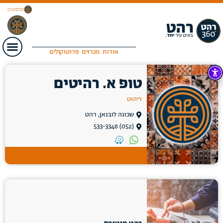
אודות
מכרזים
פרוטוקולים
טופ א. רהיטים
ריהוט
שכונה לובנאן, רהט
(052) 533-3346