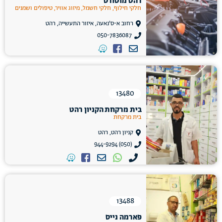
רהט מוטורס
חלקי חילוף, חלקי חשמל, מיזוג אוויר, טיפולים ושמנים
רחוב א-ס'נאעה, איזור התעשייה, רהט
050-7836087
13480
בית מרקחת הקניון רהט
בית מרקחת
קניון רהט, רהט
(050) 944-9294
13488
פארמה נייס