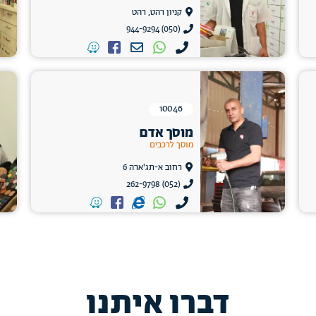
קניון רהט, רהט
(050) 944-9294
10046
מוסך אדם
מוסך לרכבים
רחוב א-תג'ארה 6
(052) 262-9798
דברו איתנו