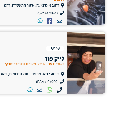
רחוב א-ס'נאעה, איזור התעשייה, רהט
050-7836087
13463
לייק פוד
באגטים עם שניצל, מאפים ובורקס טורקי
כניסה לרהט מתפוז - מול החממות, רהט
(050) 655-1715