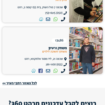
סלון כלות
שכונה 7 מול השוק ,בית 155 קומה 2, רהט
(050) 759-6215
13486
משחק ורעיון
משחקי חשיבה לילדים
שכונה 21, ליד מסגד אלתקווא, רהט
(055) 261-1100
לכל האזור רחבי העיר >>
רוצים לקבל עדכונים מרהט 360?