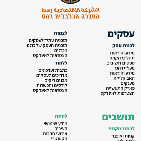
עסקים
לצמוח
תוכנית עתיד לעסקים
לבנות עסק
תוכנית העסק של כולנו
מכרזים
מידע והוראות
הצטרפות לאינדקס
תהליכי הקמה
ללמוד
טפסים חשובים
מעו״ף רהט
כתבות ועדכונים
מידע והוראות
מדריכים לעסקים
האב קליקה
מבנים ריקים
מענקים
קורסים והכשרות
פארק התעשייה
הצטרפות לאינדקס
הצטרפות לאינדקס
תושבים
לחיות
מידע שימושי
לבחור מקומי
העיריה
אירועי תרבות
קניות ואופנה
הקאנטרי