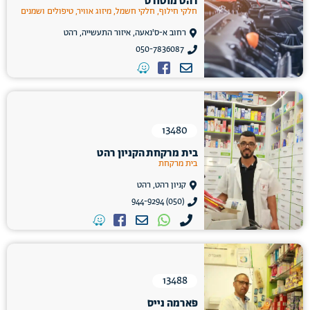
רהט מוטורס
חלקי חילוף, חלקי חשמל, מיזוג אוויר, טיפולים ושמנים
רחוב א-ס'נאעה, איזור התעשייה, רהט
050-7836087
13480
בית מרקחת הקניון רהט
בית מרקחת
קניון רהט, רהט
(050) 944-9294
13488
פארמה נייס