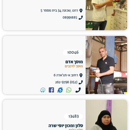
רהט ,שכונה 34 בית מספר 5
08991885
10046
מוסך אדם
מוסך לרכבים
רחוב א-תג'ארה 6
(052) 262-9798
13483
סלון ומכון יופי שרה