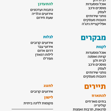
לבית ולגן
להתעדכן
אוכל ומסעדות
מוסכים ורכב
כתבות ועדכונים
לעסק
אירועים וגלריה
נותני שירותים
שעת חירום
הטבות מעסקים
אפליקציית נינג׳ה
מבקרים
לבלות
אירועים קרובים
לקנות
אירועי עבר
דרום אדום
אוכל ומסעדות
לילות רמאדן
קניות ואופנה
תפד׳לו
לבית ולגן
מוסכים ורכב
לעסק
נותני שירותים
הטבות מעסקים
תיירים
לחגוג
אירועים קרובים
להתארח
לישון
בתים מארחים
מקומות ללינה ביתית
קולינריה
סדנאות, תרבות ואמנות