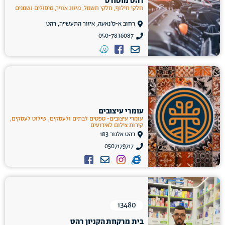
רהט מוטורס
חלקי חילוף, חלקי חשמל, מיזוג אוויר, טיפולים ושמנים
רחוב א-ס'נאעה, איזור התעשייה, רהט
050-7836087
עומרי עיצובים
עומרי עיצובים- טפטים לבתים ולעסקים, שילוט לעסקים,
קירות צילום לאירועים
רהט אלנור 183
0507179717
13480
בית מרקחת הקניון רהט