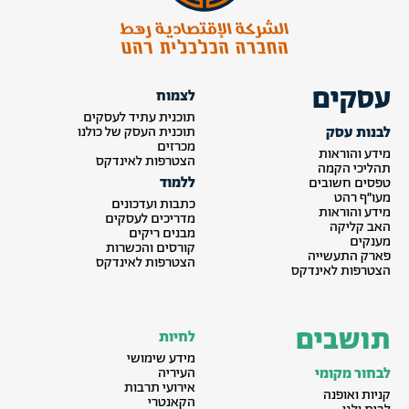
עסקים
לצמוח
תוכנית עתיד לעסקים
לבנות עסק
תוכנית העסק של כולנו
מכרזים
מידע והוראות
הצטרפות לאינדקס
תהליכי הקמה
ללמוד
טפסים חשובים
מעו״ף רהט
כתבות ועדכונים
מידע והוראות
מדריכים לעסקים
האב קליקה
מבנים ריקים
מענקים
קורסים והכשרות
פארק התעשייה
הצטרפות לאינדקס
הצטרפות לאינדקס
תושבים
לחיות
מידע שימושי
לבחור מקומי
העיריה
אירועי תרבות
קניות ואופנה
הקאנטרי