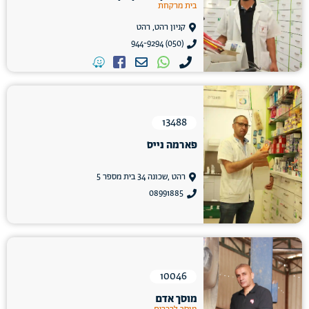
בית מרקחת
קניון רהט, רהט
(050) 944-9294
13488
פארמה נייס
רהט ,שכונה 34 בית מספר 5
08991885
10046
מוסך אדם