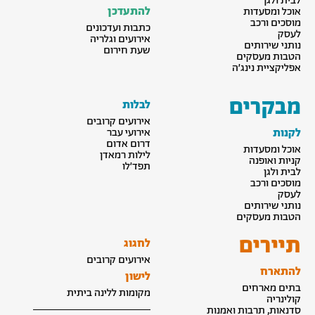
לבית ולגן
להתעדכן
אוכל ומסעדות
מוסכים ורכב
כתבות ועדכונים
לעסק
אירועים וגלריה
נותני שירותים
שעת חירום
הטבות מעסקים
אפליקציית נינג׳ה
מבקרים
לבלות
אירועים קרובים
לקנות
אירועי עבר
דרום אדום
אוכל ומסעדות
לילות רמאדן
קניות ואופנה
תפד׳לו
לבית ולגן
מוסכים ורכב
לעסק
נותני שירותים
הטבות מעסקים
תיירים
לחגוג
אירועים קרובים
להתארח
לישון
בתים מארחים
מקומות ללינה ביתית
קולינריה
סדנאות, תרבות ואמנות