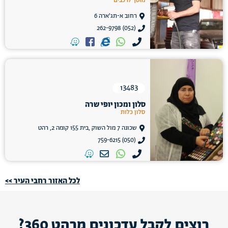
מוסך לרכבים
רחוב א-תג'ארה 6
(052) 262-9798
13483
סלון ומכון יופי שרה
סלון כלות
שכונה 7 מול השוק ,בית 155 קומה 2, רהט
(050) 759-6215
לכל האזור רחבי העיר >>
רוצים לקבל עדכונים מרהט 360?