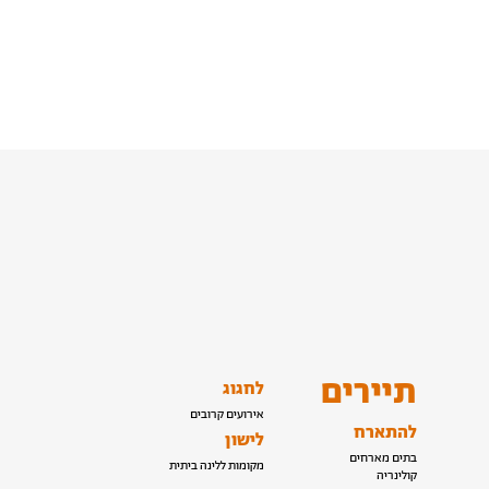
תיירים
לחגוג
אירועים קרובים
להתארח
לישון
בתים מארחים
מקומות ללינה ביתית
קולינריה