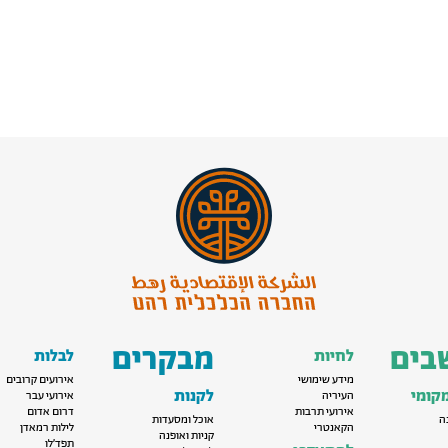
בים
מבקרים
לחיות
לבלות
מידע שימושי
אירועים קרובים
קומי
לקנות
העיריה
אירועי עבר
אירועי תרבות
דרום אדום
ה
אוכל ומסעדות
הקאנטרי
לילות רמאדן
קניות ואופנה
תפד׳לו