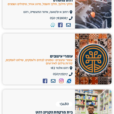
רהט מוטורס
חלקי חילוף, חלקי חשמל, מיזוג אוויר, טיפולים ושמנים
רחוב א-ס'נאעה, איזור התעשייה, רהט
050-7836087
עומרי עיצובים
עומרי עיצובים- טפטים לבתים ולעסקים, שילוט לעסקים,
קירות צילום לאירועים
רהט אלנור 183
0507179717
13480
בית מרקחת הקניון רהט