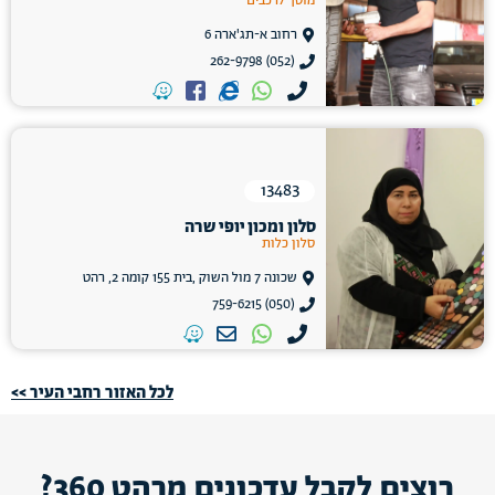
מוסך לרכבים
רחוב א-תג'ארה 6
(052) 262-9798
13483
סלון ומכון יופי שרה
סלון כלות
שכונה 7 מול השוק ,בית 155 קומה 2, רהט
(050) 759-6215
לכל האזור רחבי העיר >>
רוצים לקבל עדכונים מרהט 360?