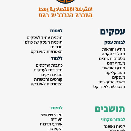
עסקים
לצמוח
תוכנית עתיד לעסקים
לבנות עסק
תוכנית העסק של כולנו
מכרזים
מידע והוראות
הצטרפות לאינדקס
תהליכי הקמה
ללמוד
טפסים חשובים
מעו״ף רהט
כתבות ועדכונים
מידע והוראות
מדריכים לעסקים
האב קליקה
מבנים ריקים
מענקים
קורסים והכשרות
פארק התעשייה
הצטרפות לאינדקס
הצטרפות לאינדקס
תושבים
לחיות
מידע שימושי
לבחור מקומי
העיריה
אירועי תרבות
קניות ואופנה
הקאנטרי