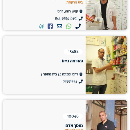
בית מרקחת
קניון רהט, רהט
(050) 944-9294
13488
פארמה נייס
רהט ,שכונה 34 בית מספר 5
08991885
10046
מוסך אדם