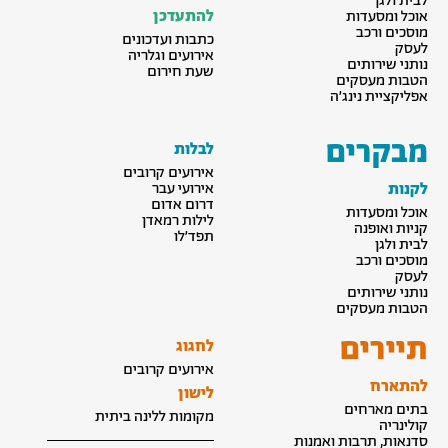
לבית ולגן
להתעדכן
אוכל ומסעדות
מוסכים ורכב
כתבות ועדכונים
לעסק
אירועים וגלריה
נותני שירותים
שעת חירום
הטבות מעסקים
אפליקציית נינג׳ה
מבקרים
לבלות
אירועים קרובים
לקנות
אירועי עבר
דרום אדום
אוכל ומסעדות
לילות רמאדן
קניות ואופנה
תפד׳לו
לבית ולגן
מוסכים ורכב
לעסק
נותני שירותים
הטבות מעסקים
תיירים
לחגוג
אירועים קרובים
להתארח
לישון
בתים מארחים
מקומות ללינה ביתית
קולינריה
סדנאות, תרבות ואמנות