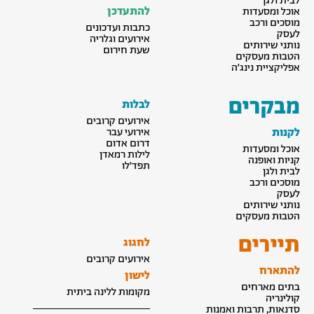
לבית ולגן
להתעדכן
אוכל ומסעדות
מוסכים ורכב
כתבות ועדכונים
לעסק
אירועים וגלריה
נותני שירותים
שעת חירום
הטבות מעסקים
אפליקציית נינג׳ה
מבקרים
לבלות
אירועים קרובים
לקנות
אירועי עבר
דרום אדום
אוכל ומסעדות
לילות רמאדן
קניות ואופנה
תפד׳לו
לבית ולגן
מוסכים ורכב
לעסק
נותני שירותים
הטבות מעסקים
תיירים
לחגוג
אירועים קרובים
להתארח
לישון
בתים מארחים
מקומות ללינה ביתית
קולינריה
סדנאות, תרבות ואמנות