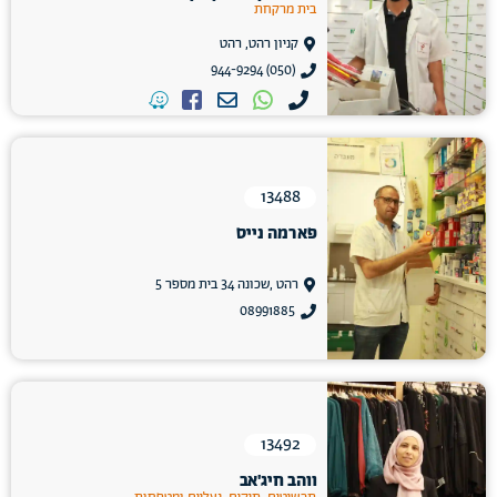
בית מרקחת
קניון רהט, רהט
(050) 944-9294
13488
פארמה נייס
רהט ,שכונה 34 בית מספר 5
08991885
13492
ווהב חיג'אב