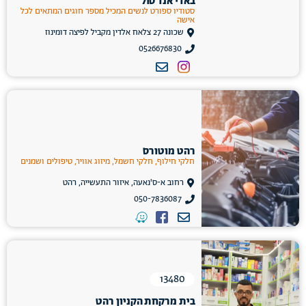
באדי אנד סול
סטודיו ספורט לנשים המכיל מספר חוגים המתאים לכל
אישה
שכונה 27 צלאח אלדין מקביל לפיצה דומינוז
0526676830
רהט מוטורס
חלקי חילוף, חלקי חשמל, מיזוג אוויר, טיפולים ושמנים
רחוב א-ס'נאעה, איזור התעשייה, רהט
050-7836087
13480
בית מרקחת הקניון רהט