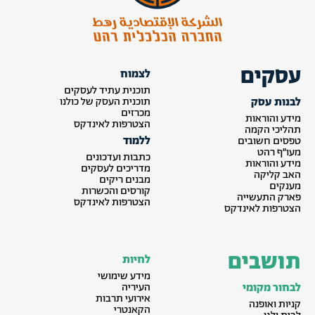
עסקים
לצמוח
תוכנית עתיד לעסקים
לבנות עסק
תוכנית העסק של כולנו
מכרזים
מידע והוראות
הצטרפות לאינדקס
תהליכי הקמה
ללמוד
טפסים חשובים
מעו״ף רהט
כתבות ועדכונים
מידע והוראות
מדריכים לעסקים
האב קליקה
מבנים ריקים
מענקים
קורסים והכשרות
פארק התעשייה
הצטרפות לאינדקס
הצטרפות לאינדקס
תושבים
לחיות
מידע שימושי
לבחור מקומי
העיריה
אירועי תרבות
קניות ואופנה
הקאנטרי