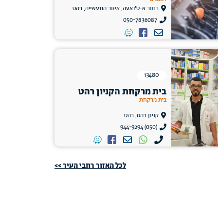
רחוב א-ס'נאעה, איזור התעשייה, רהט
050-7836087
13480
בית מרקחת הקניון רהט
בית מרקחת
קניון רהט, רהט
(050) 944-9294
לכל האזור רחבי העיר >>