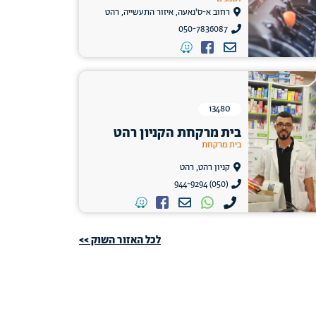
רחוב א-ס'נאעה, איזור התעשייה, רהט
050-7836087
13480
בית מרקחת הקניון רהט
בית מרקחת
קניון רהט, רהט
(050) 944-9294
לכל האזור השוק >>