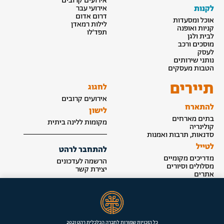
אירועים קרובים
לקנות
אירועי עבר
דרום אדום
אוכל ומסעדות
לילות רמאדן
קניות ואופנה
תפד׳לו
לבית ולגן
מוסכים ורכב
לעסק
נותני שירותים
הטבות מעסקים
תיירים
לחגוג
אירועים קרובים
להתארח
לישון
בתים מארחים
מקומות ללינה ביתית
קולינריה
סדנאות, תרבות ואמנות
לטייל
להתחבר לרהט
מדריכים מקומיים
הרשמה לעדכונים
מסלולים וסיורים
יצירת קשר
אתרים
הצטרפות לאינדקס
כל הזכויות שמורות לחברה הכלכלית רהט 2021