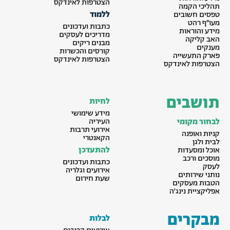
הצטרפות לאינדקס
תהליכי הקמה
ללמוד
טפסים חשובים
מעו״ף רהט
כתבות ועדכונים
מידע והוראות
מדריכים לעסקים
האב קליקה
מבנים ריקים
מענקים
קורסים והכשרות
פארק התעשייה
הצטרפות לאינדקס
הצטרפות לאינדקס
תושבים
לחיות
מידע שימושי
לבחור מקומי
העיריה
אירועי תרבות
קניות ואופנה
הקאנטרי
לבית ולגן
להתעדכן
אוכל ומסעדות
מוסכים ורכב
כתבות ועדכונים
לעסק
אירועים וגלריה
נותני שירותים
שעת חירום
הטבות מעסקים
אפליקציית נינג׳ה
מבקרים
לבלות