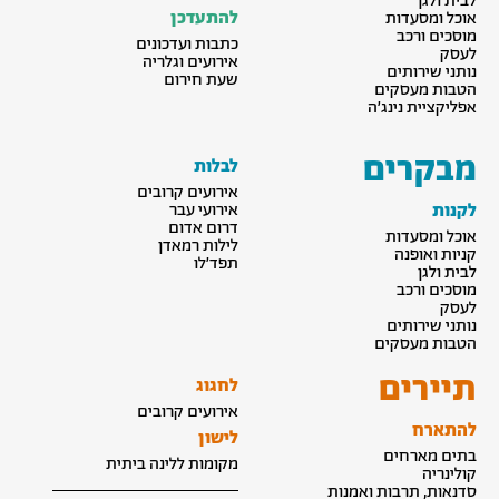
לבית ולגן
להתעדכן
אוכל ומסעדות
מוסכים ורכב
כתבות ועדכונים
לעסק
אירועים וגלריה
נותני שירותים
שעת חירום
הטבות מעסקים
אפליקציית נינג׳ה
מבקרים
לבלות
אירועים קרובים
לקנות
אירועי עבר
דרום אדום
אוכל ומסעדות
לילות רמאדן
קניות ואופנה
תפד׳לו
לבית ולגן
מוסכים ורכב
לעסק
נותני שירותים
הטבות מעסקים
תיירים
לחגוג
אירועים קרובים
להתארח
לישון
בתים מארחים
מקומות ללינה ביתית
קולינריה
סדנאות, תרבות ואמנות