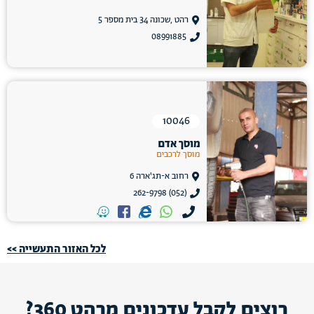
רהט ,שכונה 34 בית מספר 5
08991885
10046
מוסך אדם
מוסך לרכבים
רחוב א-תג'ארה 6
(052) 262-9798
לכל האזור התעשייה >>
רוצים לקבל עדכונים מרהט 360?