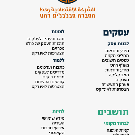
עסקים
לצמוח
תוכנית עתיד לעסקים
לבנות עסק
תוכנית העסק של כולנו
מכרזים
מידע והוראות
הצטרפות לאינדקס
תהליכי הקמה
ללמוד
טפסים חשובים
מעו״ף רהט
כתבות ועדכונים
מידע והוראות
מדריכים לעסקים
האב קליקה
מבנים ריקים
מענקים
קורסים והכשרות
פארק התעשייה
הצטרפות לאינדקס
הצטרפות לאינדקס
תושבים
לחיות
מידע שימושי
לבחור מקומי
העיריה
אירועי תרבות
קניות ואופנה
הקאנטרי