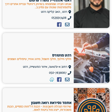
ראמי אלהוזייל משרד פרסום
אנחנו חברה שמתמחה בשיווק דיגיטלי ובניית אתרים דרך
פלטפורמות שונות עם נסיון ב...
רהט , האב קליקה רהט
0539317408
רהט מוטורס
חלקי חילוף, חלקי חשמל, מיזוג אוויר, טיפולים ושמנים
רחוב א-ס'נאעה, איזור התעשייה, רהט
050-7836087
אחמד נסיראת רואה חשבון
שירותי הנהלת חשבונות - הכנת דו"חות כספיים, הכנת
משכורות, ייצוג מול ביטוח לאומ...