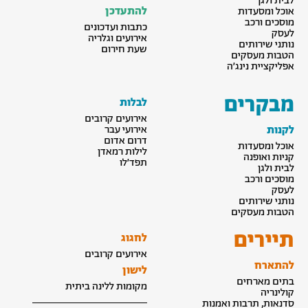
לבית ולגן
להתעדכן
אוכל ומסעדות
מוסכים ורכב
כתבות ועדכונים
לעסק
אירועים וגלריה
נותני שירותים
שעת חירום
הטבות מעסקים
אפליקציית נינג׳ה
מבקרים
לבלות
אירועים קרובים
לקנות
אירועי עבר
דרום אדום
אוכל ומסעדות
לילות רמאדן
קניות ואופנה
תפד׳לו
לבית ולגן
מוסכים ורכב
לעסק
נותני שירותים
הטבות מעסקים
תיירים
לחגוג
אירועים קרובים
להתארח
לישון
בתים מארחים
מקומות ללינה ביתית
קולינריה
סדנאות, תרבות ואמנות