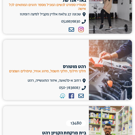
באדי אנד סול
סטודיו ספורט לנשים המכיל מספר חוגים המתאים לכל
אישה
שכונה 27 צלאח אלדין מקביל לפיצה דומינוז
0526676830
רהט מוטורס
חלקי חילוף, חלקי חשמל, מיזוג אוויר, טיפולים ושמנים
רחוב א-ס'נאעה, איזור התעשייה, רהט
050-7836087
13480
בית מרקחת הקניון רהט