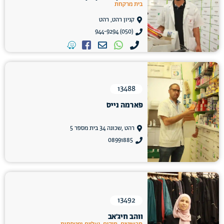
בית מרקחת
קניון רהט, רהט
(050) 944-9294
13488
פארמה נייס
רהט ,שכונה 34 בית מספר 5
08991885
13492
ווהב חיג'אב