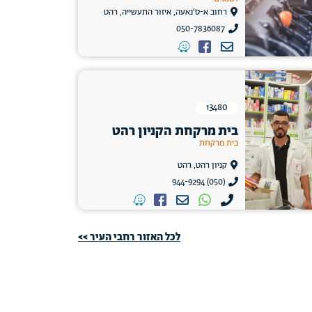
רחוב א-ס'נאעה, איזור התעשייה, רהט
050-7836087
13480
בית מרקחת הקניון רהט
בית מרקחת
קניון רהט, רהט
(050) 944-9294
לכל האזור רחבי העיר >>