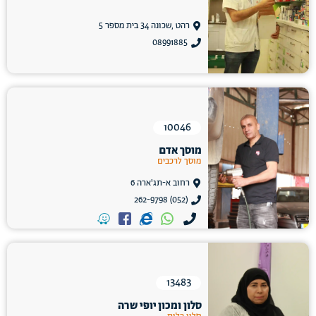
רהט ,שכונה 34 בית מספר 5
08991885
10046
מוסך אדם
מוסך לרכבים
רחוב א-תג'ארה 6
(052) 262-9798
13483
סלון ומכון יופי שרה