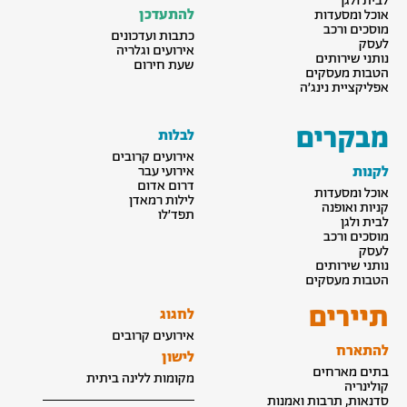
לבית ולגן
להתעדכן
אוכל ומסעדות
מוסכים ורכב
כתבות ועדכונים
לעסק
אירועים וגלריה
נותני שירותים
שעת חירום
הטבות מעסקים
אפליקציית נינג׳ה
מבקרים
לבלות
אירועים קרובים
לקנות
אירועי עבר
דרום אדום
אוכל ומסעדות
לילות רמאדן
קניות ואופנה
תפד׳לו
לבית ולגן
מוסכים ורכב
לעסק
נותני שירותים
הטבות מעסקים
תיירים
לחגוג
אירועים קרובים
להתארח
לישון
בתים מארחים
מקומות ללינה ביתית
קולינריה
סדנאות, תרבות ואמנות