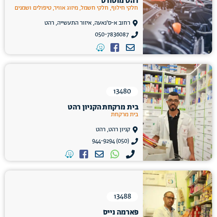
רהט מוטורס
חלקי חילוף, חלקי חשמל, מיזוג אוויר, טיפולים ושמנים
רחוב א-ס'נאעה, איזור התעשייה, רהט
050-7836087
13480
בית מרקחת הקניון רהט
בית מרקחת
קניון רהט, רהט
(050) 944-9294
13488
פארמה נייס