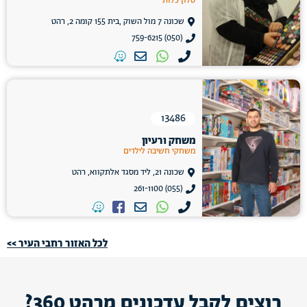
סלון כלות
שכונה 7 מול השוק ,בית 155 קומה 2, רהט
(050) 759-6215
13486
משחק ורעיון
משחקי חשיבה לילדים
שכונה 21, ליד מסגד אלתקווא, רהט
(055) 261-1100
לכל האזור רחבי העיר >>
רוצים לקבל עדכונים מרהט 360?