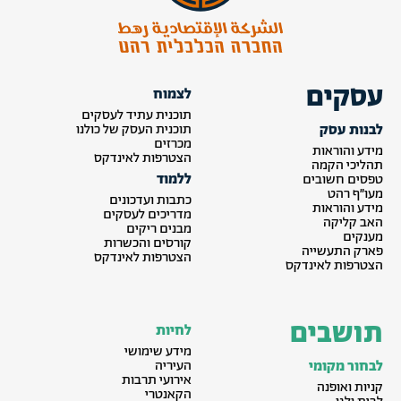
עסקים
לצמוח
תוכנית עתיד לעסקים
לבנות עסק
תוכנית העסק של כולנו
מכרזים
מידע והוראות
הצטרפות לאינדקס
תהליכי הקמה
ללמוד
טפסים חשובים
מעו״ף רהט
כתבות ועדכונים
מידע והוראות
מדריכים לעסקים
האב קליקה
מבנים ריקים
מענקים
קורסים והכשרות
פארק התעשייה
הצטרפות לאינדקס
הצטרפות לאינדקס
תושבים
לחיות
מידע שימושי
לבחור מקומי
העיריה
אירועי תרבות
קניות ואופנה
הקאנטרי