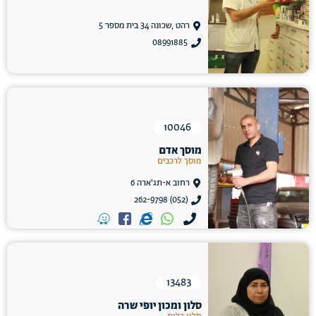
רהט ,שכונה 34 בית מספר 5
08991885
10046
מוסך אדם
מוסך לרכבים
רחוב א-תג'ארה 6
(052) 262-9798
13483
סלון ומכון יופי שרה