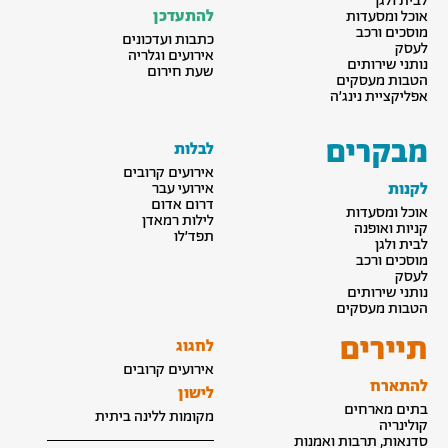
לבית ולגן
להתעדכן
אוכל ומסעדות
מוסכים ורכב
כתבות ועדכונים
לעסק
אירועים וגלריה
נותני שירותים
שעת חירום
הטבות מעסקים
אפליקציית נינג׳ה
מבקרים
לבלות
אירועים קרובים
לקנות
אירועי עבר
דרום אדום
אוכל ומסעדות
לילות רמאדן
קניות ואופנה
תפד׳לו
לבית ולגן
מוסכים ורכב
לעסק
נותני שירותים
הטבות מעסקים
תיירים
לחגוג
אירועים קרובים
להתארח
לישון
בתים מארחים
מקומות ללינה ביתית
קולינריה
סדנאות, תרבות ואמנות