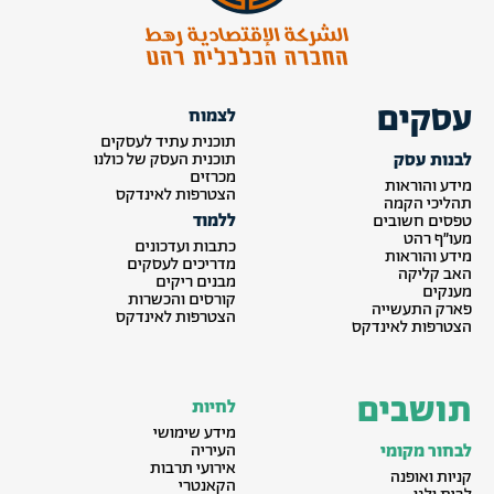
עסקים
לצמוח
תוכנית עתיד לעסקים
לבנות עסק
תוכנית העסק של כולנו
מכרזים
מידע והוראות
הצטרפות לאינדקס
תהליכי הקמה
ללמוד
טפסים חשובים
מעו״ף רהט
כתבות ועדכונים
מידע והוראות
מדריכים לעסקים
האב קליקה
מבנים ריקים
מענקים
קורסים והכשרות
פארק התעשייה
הצטרפות לאינדקס
הצטרפות לאינדקס
תושבים
לחיות
מידע שימושי
לבחור מקומי
העיריה
אירועי תרבות
קניות ואופנה
הקאנטרי