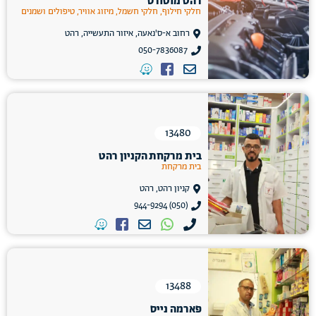
רהט מוטורס
חלקי חילוף, חלקי חשמל, מיזוג אוויר, טיפולים ושמנים
רחוב א-ס'נאעה, איזור התעשייה, רהט
050-7836087
13480
בית מרקחת הקניון רהט
בית מרקחת
קניון רהט, רהט
(050) 944-9294
13488
פארמה נייס