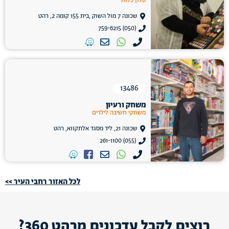
סלון כלות
שכונה 7 מול השוק ,בית 155 קומה 2, רהט
(050) 759-6215
13486
משחק ורעיון
משחקי חשיבה לילדים
שכונה 21, ליד מסגד אלתקווא, רהט
(055) 261-1100
לכל האזור רחבי העיר >>
רוצים לקבל עדכונים מרהט 360?