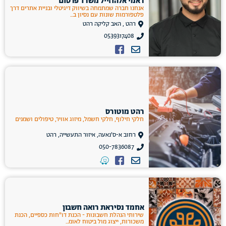
ראמי אלהוזייל משרד פרסום
אנחנו חברה שמתמחה בשיווק דיגיטלי ובניית אתרים דרך
פלטפורמות שונות עם נסיון ב...
רהט , האב קליקה רהט
0539317408
רהט מוטורס
חלקי חילוף, חלקי חשמל, מיזוג אוויר, טיפולים ושמנים
רחוב א-ס'נאעה, איזור התעשייה, רהט
050-7836087
אחמד נסיראת רואה חשבון
שירותי הנהלת חשבונות - הכנת דו"חות כספיים, הכנת
משכורות, ייצוג מול ביטוח לאומ...