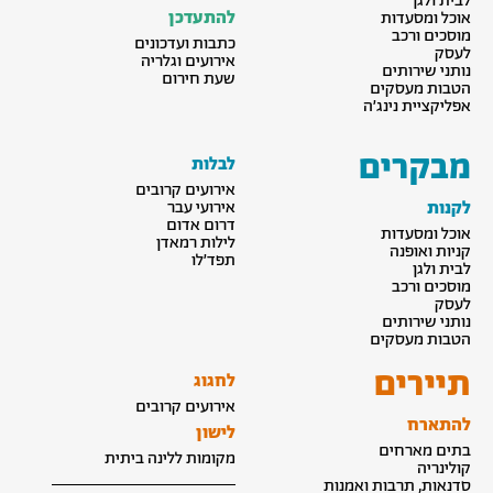
לבית ולגן
להתעדכן
אוכל ומסעדות
מוסכים ורכב
כתבות ועדכונים
לעסק
אירועים וגלריה
נותני שירותים
שעת חירום
הטבות מעסקים
אפליקציית נינג׳ה
מבקרים
לבלות
אירועים קרובים
לקנות
אירועי עבר
דרום אדום
אוכל ומסעדות
לילות רמאדן
קניות ואופנה
תפד׳לו
לבית ולגן
מוסכים ורכב
לעסק
נותני שירותים
הטבות מעסקים
תיירים
לחגוג
אירועים קרובים
להתארח
לישון
בתים מארחים
מקומות ללינה ביתית
קולינריה
סדנאות, תרבות ואמנות