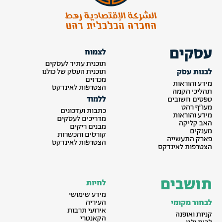
עסקים
לצמוח
תוכנית עתיד לעסקים
לבנות עסק
תוכנית העסק של כולנו
מכרזים
מידע והוראות
הצטרפות לאינדקס
תהליכי הקמה
ללמוד
טפסים חשובים
מעו״ף רהט
כתבות ועדכונים
מידע והוראות
מדריכים לעסקים
האב קליקה
מבנים ריקים
מענקים
קורסים והכשרות
פארק התעשייה
הצטרפות לאינדקס
הצטרפות לאינדקס
תושבים
לחיות
מידע שימושי
לבחור מקומי
העיריה
אירועי תרבות
קניות ואופנה
הקאנטרי