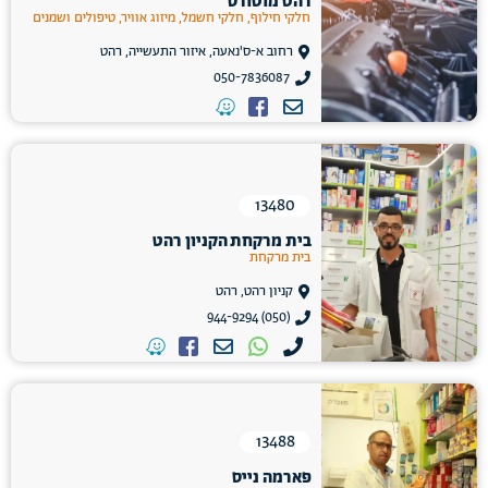
רהט מוטורס
חלקי חילוף, חלקי חשמל, מיזוג אוויר, טיפולים ושמנים
רחוב א-ס'נאעה, איזור התעשייה, רהט
050-7836087
13480
בית מרקחת הקניון רהט
בית מרקחת
קניון רהט, רהט
(050) 944-9294
13488
פארמה נייס