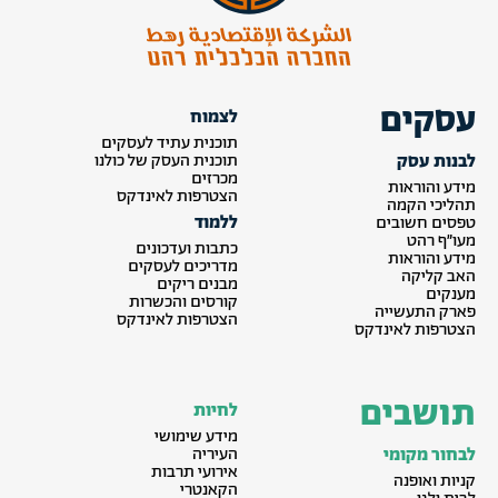
עסקים
לצמוח
תוכנית עתיד לעסקים
לבנות עסק
תוכנית העסק של כולנו
מכרזים
מידע והוראות
הצטרפות לאינדקס
תהליכי הקמה
ללמוד
טפסים חשובים
מעו״ף רהט
כתבות ועדכונים
מידע והוראות
מדריכים לעסקים
האב קליקה
מבנים ריקים
מענקים
קורסים והכשרות
פארק התעשייה
הצטרפות לאינדקס
הצטרפות לאינדקס
תושבים
לחיות
מידע שימושי
לבחור מקומי
העיריה
אירועי תרבות
קניות ואופנה
הקאנטרי