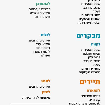
לבית ולגן
להתעדכן
אוכל ומסעדות
מוסכים ורכב
כתבות ועדכונים
לעסק
אירועים וגלריה
נותני שירותים
שעת חירום
הטבות מעסקים
אפליקציית נינג׳ה
מבקרים
לבלות
אירועים קרובים
לקנות
אירועי עבר
דרום אדום
אוכל ומסעדות
לילות רמאדן
קניות ואופנה
תפד׳לו
לבית ולגן
מוסכים ורכב
לעסק
נותני שירותים
הטבות מעסקים
תיירים
לחגוג
אירועים קרובים
להתארח
לישון
בתים מארחים
מקומות ללינה ביתית
קולינריה
סדנאות, תרבות ואמנות