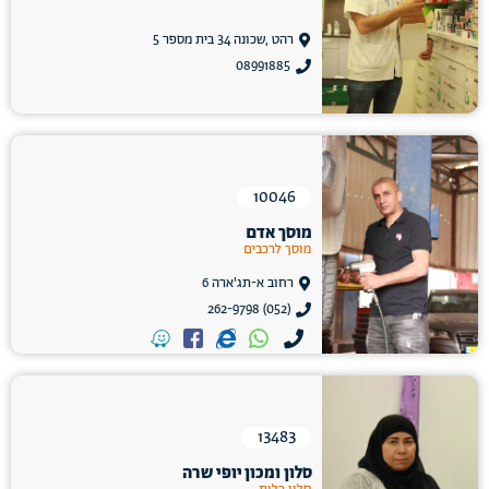
רהט ,שכונה 34 בית מספר 5
08991885
10046
מוסך אדם
מוסך לרכבים
רחוב א-תג'ארה 6
(052) 262-9798
13483
סלון ומכון יופי שרה