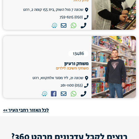
סלון כלות
שכונה 7 מול השוק ,בית 155 קומה 2, רהט
(050) 759-6215
13486
משחק ורעיון
משחקי חשיבה לילדים
שכונה 21, ליד מסגד אלתקווא, רהט
(055) 261-1100
לכל האזור רחבי העיר >>
רוצים לקבל עדכונים מרהט 360?