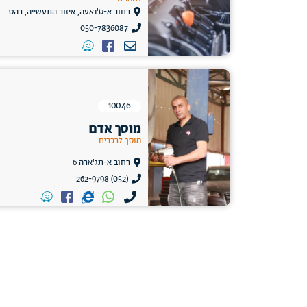
רחוב א-ס'נאעה, איזור התעשייה, רהט
050-7836087
10046
מוסך אדם
מוסך לרכבים
רחוב א-תג'ארה 6
(052) 262-9798