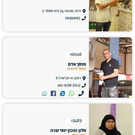
רהט ,שכונה 34 בית מספר 5
08991885
10046
מוסך אדם
מוסך לרכבים
רחוב א-תג'ארה 6
(052) 262-9798
13483
סלון ומכון יופי שרה