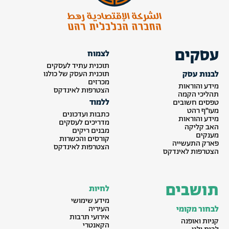
עסקים
לצמוח
תוכנית עתיד לעסקים
לבנות עסק
תוכנית העסק של כולנו
מכרזים
מידע והוראות
הצטרפות לאינדקס
תהליכי הקמה
ללמוד
טפסים חשובים
מעו״ף רהט
כתבות ועדכונים
מידע והוראות
מדריכים לעסקים
האב קליקה
מבנים ריקים
מענקים
קורסים והכשרות
פארק התעשייה
הצטרפות לאינדקס
הצטרפות לאינדקס
תושבים
לחיות
מידע שימושי
לבחור מקומי
העיריה
אירועי תרבות
קניות ואופנה
הקאנטרי