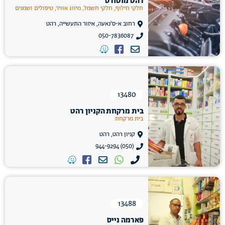
רהט מוטורס
חלקי חילוף, חלקי חשמל, מיזוג אוויר, טיפולים ושמנים
רחוב א-ס'נאעה, איזור התעשייה, רהט
050-7836087
13480
בית מרקחת הקניון רהט
בית מרקחת
קניון רהט, רהט
(050) 944-9294
13488
פארמה נייס