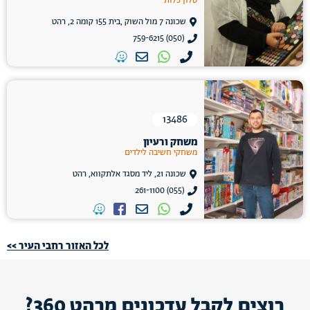
סלון כלות
שכונה 7 מול השוק ,בית 155 קומה 2, רהט
(050) 759-6215
13486
משחק ורעיון
משחקי חשיבה לילדים
שכונה 21, ליד מסגד אלתקווא, רהט
(055) 261-1100
לכל האזור רחבי העיר >>
רוצים לקבל עדכונים מרהט 360?