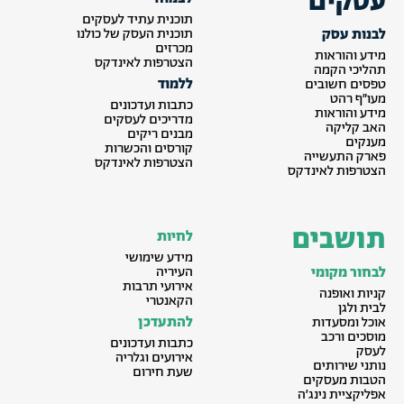
עסקים
תוכנית עתיד לעסקים
לבנות עסק
תוכנית העסק של כולנו
מכרזים
מידע והוראות
הצטרפות לאינדקס
תהליכי הקמה
ללמוד
טפסים חשובים
מעו״ף רהט
כתבות ועדכונים
מידע והוראות
מדריכים לעסקים
האב קליקה
מבנים ריקים
מענקים
קורסים והכשרות
פארק התעשייה
הצטרפות לאינדקס
הצטרפות לאינדקס
תושבים
לחיות
מידע שימושי
לבחור מקומי
העיריה
אירועי תרבות
קניות ואופנה
הקאנטרי
לבית ולגן
להתעדכן
אוכל ומסעדות
מוסכים ורכב
כתבות ועדכונים
לעסק
אירועים וגלריה
נותני שירותים
שעת חירום
הטבות מעסקים
אפליקציית נינג׳ה