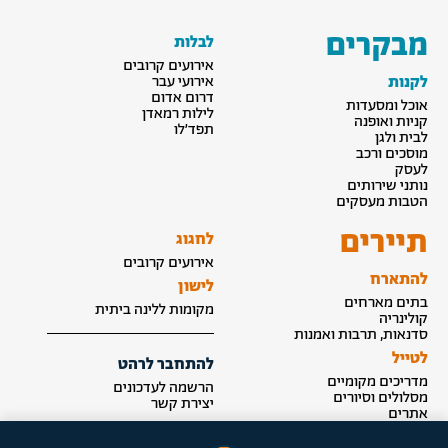
מבקרים
לבלות
אירועים קרובים
לקנות
אירועי עבר
דרום אדום
אוכל ומסעדות
לילות רמאדן
קניות ואופנה
תפד׳לו
לבית ולגן
מוסכים ורכב
לעסק
נותני שירותים
הטבות מעסקים
תיירים
לחגוג
אירועים קרובים
להתארח
לישון
בתים מארחים
מקומות ללינה ביתית
קולינריה
סדנאות, תרבות ואמנות
לטייל
להתחבר לרהט
מדריכים מקומיים
הרשמה לעדכונים
מסלולים וסיורים
יצירת קשר
אתרים
הצטרפות לאינדקס