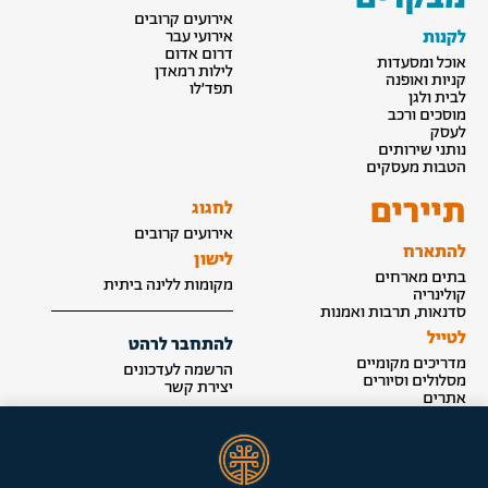
אירועים קרובים
לקנות
אירועי עבר
דרום אדום
אוכל ומסעדות
לילות רמאדן
קניות ואופנה
תפד׳לו
לבית ולגן
מוסכים ורכב
לעסק
נותני שירותים
הטבות מעסקים
תיירים
לחגוג
אירועים קרובים
להתארח
לישון
בתים מארחים
מקומות ללינה ביתית
קולינריה
סדנאות, תרבות ואמנות
לטייל
להתחבר לרהט
מדריכים מקומיים
הרשמה לעדכונים
מסלולים וסיורים
יצירת קשר
אתרים
הצטרפות לאינדקס