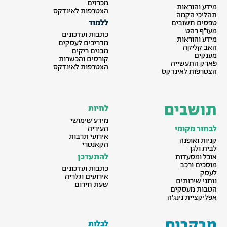
מכרזים
מידע והוראות
הצטרפות לאינדקס
תהליכי הקמה
ללמוד
טפסים חשובים
מעו״ף רהט
כתבות ועדכונים
מידע והוראות
מדריכים לעסקים
האב קליקה
מבנים ריקים
מענקים
קורסים והכשרות
פארק התעשייה
הצטרפות לאינדקס
הצטרפות לאינדקס
תושבים
לחיות
מידע שימושי
לבחור מקומי
העיריה
אירועי תרבות
קניות ואופנה
הקאנטרי
לבית ולגן
להתעדכן
אוכל ומסעדות
מוסכים ורכב
כתבות ועדכונים
לעסק
אירועים וגלריה
נותני שירותים
שעת חירום
הטבות מעסקים
אפליקציית נינג׳ה
מבקרים
לבלות