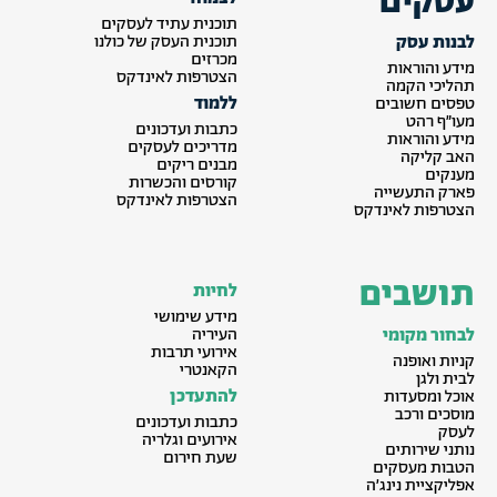
עסקים
תוכנית עתיד לעסקים
לבנות עסק
תוכנית העסק של כולנו
מכרזים
מידע והוראות
הצטרפות לאינדקס
תהליכי הקמה
ללמוד
טפסים חשובים
מעו״ף רהט
כתבות ועדכונים
מידע והוראות
מדריכים לעסקים
האב קליקה
מבנים ריקים
מענקים
קורסים והכשרות
פארק התעשייה
הצטרפות לאינדקס
הצטרפות לאינדקס
תושבים
לחיות
מידע שימושי
לבחור מקומי
העיריה
אירועי תרבות
קניות ואופנה
הקאנטרי
לבית ולגן
להתעדכן
אוכל ומסעדות
מוסכים ורכב
כתבות ועדכונים
לעסק
אירועים וגלריה
נותני שירותים
שעת חירום
הטבות מעסקים
אפליקציית נינג׳ה