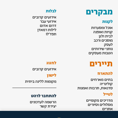
מבקרים
לבלות
אירועים קרובים
לקנות
אירועי עבר
דרום אדום
אוכל ומסעדות
לילות רמאדן
קניות ואופנה
תפד׳לו
לבית ולגן
מוסכים ורכב
לעסק
נותני שירותים
הטבות מעסקים
תיירים
לחגוג
אירועים קרובים
להתארח
לישון
בתים מארחים
מקומות ללינה ביתית
קולינריה
סדנאות, תרבות ואמנות
לטייל
להתחבר לרהט
מדריכים מקומיים
הרשמה לעדכונים
מסלולים וסיורים
יצירת קשר
אתרים
הצטרפות לאינדקס