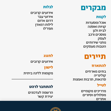
מבקרים
לבלות
אירועים קרובים
לקנות
אירועי עבר
דרום אדום
אוכל ומסעדות
לילות רמאדן
קניות ואופנה
תפד׳לו
לבית ולגן
מוסכים ורכב
לעסק
נותני שירותים
הטבות מעסקים
תיירים
לחגוג
אירועים קרובים
להתארח
לישון
בתים מארחים
מקומות ללינה ביתית
קולינריה
סדנאות, תרבות ואמנות
לטייל
להתחבר לרהט
מדריכים מקומיים
הרשמה לעדכונים
מסלולים וסיורים
יצירת קשר
אתרים
הצטרפות לאינדקס