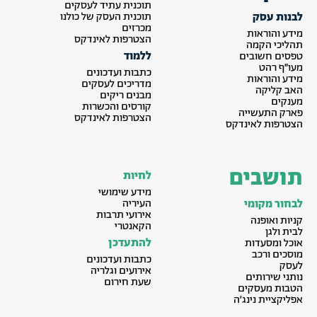
תוכנית עתיד לעסקים
לבנות עסק
תוכנית העסק של כולנו
מכרזים
מידע והוראות
הצטרפות לאינדקס
תהליכי הקמה
ללמוד
טפסים חשובים
מעו״ף רהט
כתבות ועדכונים
מידע והוראות
מדריכים לעסקים
האב קליקה
מבנים ריקים
מענקים
קורסים והכשרות
פארק התעשייה
הצטרפות לאינדקס
הצטרפות לאינדקס
תושבים
לחיות
מידע שימושי
לבחור מקומי
העיריה
אירועי תרבות
קניות ואופנה
הקאנטרי
לבית ולגן
להתעדכן
אוכל ומסעדות
מוסכים ורכב
כתבות ועדכונים
לעסק
אירועים וגלריה
נותני שירותים
שעת חירום
הטבות מעסקים
אפליקציית נינג׳ה