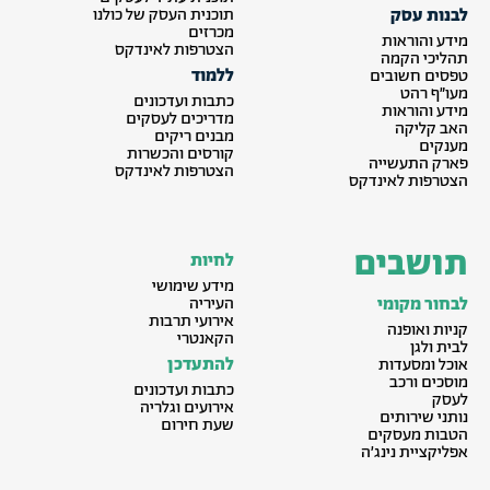
לבנות עסק
תוכנית העסק של כולנו
מכרזים
מידע והוראות
הצטרפות לאינדקס
תהליכי הקמה
ללמוד
טפסים חשובים
מעו״ף רהט
כתבות ועדכונים
מידע והוראות
מדריכים לעסקים
האב קליקה
מבנים ריקים
מענקים
קורסים והכשרות
פארק התעשייה
הצטרפות לאינדקס
הצטרפות לאינדקס
תושבים
לחיות
מידע שימושי
לבחור מקומי
העיריה
אירועי תרבות
קניות ואופנה
הקאנטרי
לבית ולגן
להתעדכן
אוכל ומסעדות
מוסכים ורכב
כתבות ועדכונים
לעסק
אירועים וגלריה
נותני שירותים
שעת חירום
הטבות מעסקים
אפליקציית נינג׳ה