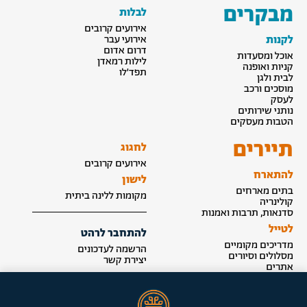
מבקרים
לבלות
אירועים קרובים
לקנות
אירועי עבר
דרום אדום
אוכל ומסעדות
לילות רמאדן
קניות ואופנה
תפד׳לו
לבית ולגן
מוסכים ורכב
לעסק
נותני שירותים
הטבות מעסקים
תיירים
לחגוג
אירועים קרובים
להתארח
לישון
בתים מארחים
מקומות ללינה ביתית
קולינריה
סדנאות, תרבות ואמנות
לטייל
להתחבר לרהט
מדריכים מקומיים
הרשמה לעדכונים
מסלולים וסיורים
יצירת קשר
אתרים
הצטרפות לאינדקס