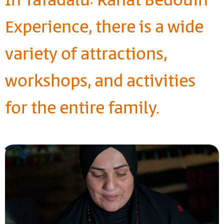
In Tafadalu: Rahat Bedouin
Experience, there is a wide
variety of attractions,
workshops, and activities
for the entire family.