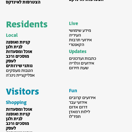
הצטרפות לאינדקס
Residents
Live
מידע שימושי
Local
העיריה
אירועי תרבות
קניות ואופנה
הקאנטרי
לבית ולגן
Updates
אוכל ומסעדות
מוסכים ורכב
כתבות ועדכונים
לעסק
אירועים וגלריה
נותני שירותים
שעת חירום
הטבות מעסקים
אפליקציית נינג׳ה
Visitors
Fun
אירועים קרובים
Shopping
אירועי עבר
דרום אדום
אוכל ומסעדות
לילות רמאדן
קניות ואופנה
תפד׳לו
לבית ולגן
מוסכים ורכב
לעסק