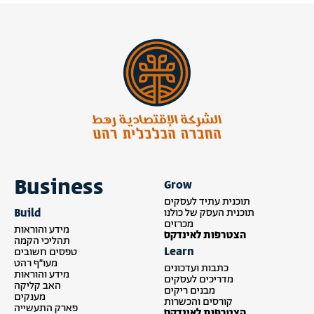
Business
Grow
תוכנית עתיד לעסקים
Build
תוכנית העסק של כולנו
מכרזים
מידע והוראות
הצטרפות לאינדקס
תהליכי הקמה
Learn
טפסים חשובים
מעו״ף רהט
כתבות ועדכונים
מידע והוראות
מדריכים לעסקים
האב קליקה
מבנים ריקים
מענקים
קורסים והכשרות
פארק התעשייה
הצטרפות לאינדקס