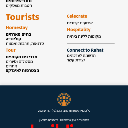
נותני שירותים
הטבות מעסקים
Tourists
Celecrate
אירועים קרובים
Homestay
Hospitality
בתים מארחים
מקומות ללינה ביתית
קולינריה
סדנאות, תרבות ואמנות
Tour
Connect to Rahat
הרשמה לעדכונים
מדריכים מקומיים
יצירת קשר
מסלולים וסיורים
אתרים
הצטרפות לאינדקס
כל הזכויות שמורות לחברה הכלכלית רהט 2021
פלטפורמת 360 נבנתה על-ידי חברת בילדאין