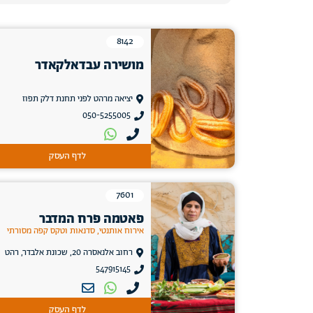
8142
מושירה עבדאלקאדר
יציאה מרהט לפני תחנת דלק תפוז
050-5255005
לדף העסק
7601
פאטמה פרח המדבר
אירוח אותנטי, סדנאות וטקס קפה מסורתי
רחוב אלנאסרה 20, שכונת אלבדר, רהט
547915145
לדף העסק