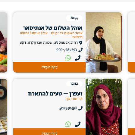
8144
אוהל השלום של אנתיסאר
אוהל השלום לדו קיום - אוכל אותנטי וחוויה
בדואית
רחוב אלשמס 23, שכונת אבן חלדון, רהט
050-7682393
לדף העסק
12112
זעפרן – טעים להתארח
ארוחות שף
508940498
לדף העסק