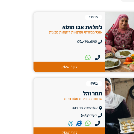
12106
ג'מלאת אבו מוסא
אוכל מסורתי וסדנאות רוקחות טבעית
054-3912896
לדף העסק
5952
תמר והל
ארוחות בדואיות מסורתיות
אלסלאסל 18, רהט
542510150
לדף העסק